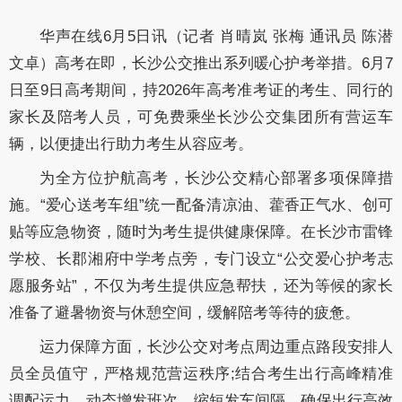
华声在线6月5日讯（记者 肖晴岚 张梅 通讯员 陈潜
文卓）高考在即，长沙公交推出系列暖心护考举措。6月7
日至9日高考期间，持2026年高考准考证的考生、同行的
家长及陪考人员，可免费乘坐长沙公交集团所有营运车
辆，以便捷出行助力考生从容应考。
为全方位护航高考，长沙公交精心部署多项保障措
施。“爱心送考车组”统一配备清凉油、藿香正气水、创可
贴等应急物资，随时为考生提供健康保障。在长沙市雷锋
学校、长郡湘府中学考点旁，专门设立“公交爱心护考志
愿服务站”，不仅为考生提供应急帮扶，还为等候的家长
准备了避暑物资与休憩空间，缓解陪考等待的疲惫。
运力保障方面，长沙公交对考点周边重点路段安排人
员全员值守，严格规范营运秩序;结合考生出行高峰精准
调配运力，动态增发班次、缩短发车间隔，确保出行高效