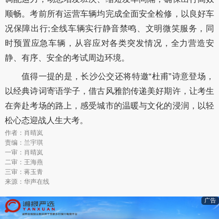
顺畅。考前所有运营车辆均完成全面安全检修，以良好车
况保障出行;全线车辆实行静音禁鸣、文明微笑服务，同
时预置应急车辆，从容应对各类突发情况，全力营造安
静、有序、安全的考试周边环境。
值得一提的是，长沙公交还将特邀“杜甫”诗意登场，
以经典诗词寄语学子，借古风雅韵传递美好期许，让考生
在奔赴考场的路上，感受城市的温暖与文化的浸润，以轻
松心态迎战人生大考。
作者：肖晴岚
责编：兰宇琪
一审：肖晴岚
二审：王海燕
三审：蒋玉青
来源：华声在线
广告