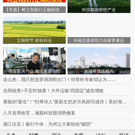
【专题】树立和践行正确政绩观学习教育
科技赋能脐橙产业
立秋时节 稻谷归仓
外籍志愿者助力张家界暑运
培育新兴产业 激活发展动能
水域救援练精兵
这么热，我只想选穿洞洞鞋出门！但骨科专家却认为……
信用核查+不定时抽查！大件运输“四固定”减负增效
勇敢的“新生”！“扫帚诗人”黄新生把岁月风雨写成诗丨美好湖南推荐官
八月首周收官，湘股科技股强势修复
湘江论见丨银行午休，为何让大家纷纷“破防”