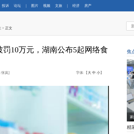
投诉
论坛
|
图片
视频
文旅
|
经济
房产
注
> 正文
罚10万元，湖南公布5起网络食
焦
:张岚
]
字体:【
大
中
小
】
家
精