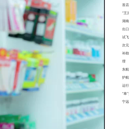
首店
“王
湖南
出口
试飞
次元
补助
理
东航
护航
运行
“皋
宁远