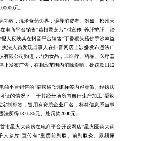
0000元。
病功效，混淆食药边界，误导消费者。例如，郴州天
在电商平台销售“葛根灵芝片”时宣传“养肝护肝，治
举报人反映其在抖音平台销售“丁香猴头菇佛手沙棘益
效。执法人员发现当事人在抖音网店上涉嫌发布违法广
技有限公司购进，均为食品，非医疗、药品、医疗器
止发布广告，在相应范围内消除影响，处罚款1112
电商平台销售的“擂辣椒”涉嫌标签内容虚假。经执法
可证的情况下，于其经营场所内自行生产加工“擂辣
宝定制标签，冒用有资质企业厂名，标签信息系当事
得1871.86元、处罚款2000元。
首市星火大药房在电商平台开设网店“星火医药大药
子人参片”宣传有“重度前列腺、前列腺炎、尿频尿