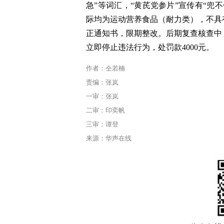
急”等词汇，“黄芪党参片”宣传有“兜
际均为运动营养食品（耐力类），不具
正通知书，限期整改。后期复查核查中
立即停止违法行为，处罚款4000元。
作者：仝若楠
责编：张岚
一审：张岚
二审：印奕帆
三审：谭登
来源：华声在线