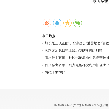
今日热点
加长版三伏正酣，长沙这份“避暑地图”请
九区县（市）清凉坐标
湘超暂定第四轮上线FVS视频辅助判罚
蹚水徒手破窗！社区书记暴雨中紧急营救
百企移出名单！动力电池梯次利用旧规废止
行业迎来强监管洗牌
防范于未“燃”
0731-84326220(外联) 0731-84329957(