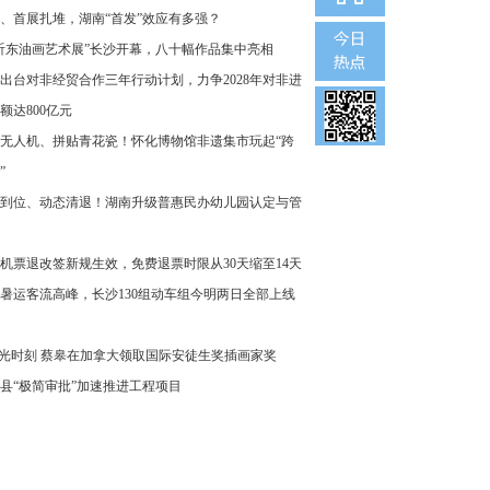
、首展扎堆，湖南“首发”效应有多强？
沂东油画艺术展”长沙开幕，八十幅作品集中亮相
出台对非经贸合作三年行动计划，力争2028年对非进
额达800亿元
无人机、拼贴青花瓷！怀化博物馆非遗集市玩起“跨
”
到位、动态清退！湖南升级普惠民办幼儿园认定与管
机票退改签新规生效，免费退票时限从30天缩至14天
暑运客流高峰，长沙130组动车组今明两日全部上线
”光时刻 蔡皋在加拿大领取国际安徒生奖插画家奖
县“极简审批”加速推进工程项目