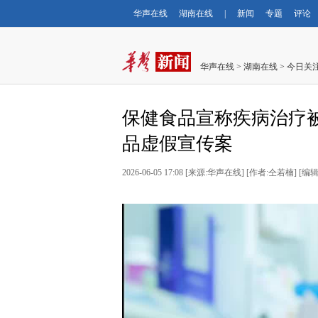
华声在线
湖南在线
|
新闻
专题
评论
华声在线
>
湖南在线
>
今日关
保健食品宣称疾病治疗被
品虚假宣传案
2026-06-05 17:08
[
来源:华声在线
] [
作者:仝若楠
] [
编辑