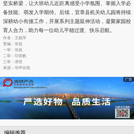
坚实桥梁，让大班幼儿近距离感受小学氛围、掌握入学必
备技能、萌发入学期待。后续，宜章县机关幼儿园将持续
深耕幼小衔接工作，开展系列主题延伸活动，凝聚家园校
育人合力，助力每一位幼儿平稳过渡、快乐启航。
作者：王丽萍
责编：张岚
一审：张岚
二审：印奕帆
三审：谭登
来源：华声在线
广告
编辑推荐