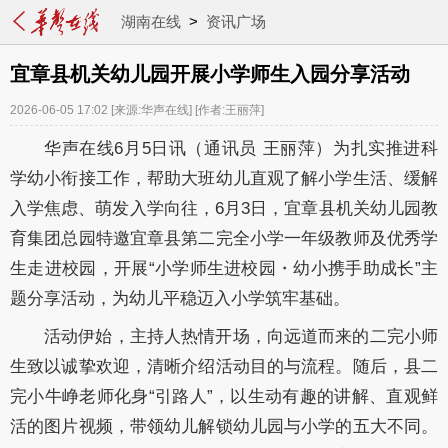
湖南在线
>
资讯广场
宜章县机关幼儿园开展小学师生入园分享活动
2026-06-05 17:02
[来源:华声在线]
[作者:王丽萍]
华声在线6月5日讯（通讯员 王丽萍）为扎实推进科
学幼小衔接工作，帮助大班幼儿直观了解小学生活、缓解
入学焦虑、萌发入学向往，6月3日，宜章县机关幼儿园教
育集团总园特邀宜章县第二完全小学一年级教师及优秀学
生走进校园，开展“小学师生进校园・幼小携手助成长”主
题分享活动，为幼儿平稳迈入小学筑牢基础。
活动伊始，主持人热情开场，向远道而来的二完小师
生致以诚挚欢迎，清晰介绍活动目的与流程。随后，县二
完小牛峥老师化身“引路人”，以生动有趣的讲解、直观鲜
活的图片视频，带领幼儿解锁幼儿园与小学的五大不同。