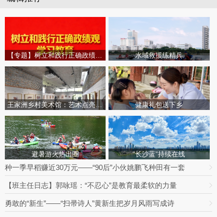
【专题】树立和践行正确政绩观学习教育
水域救援练精兵
王家洲乡村美术馆：艺术点亮田园乡村
健康礼包送下乡
避暑游火热出圈
“长沙蓝”持续在线
种一季早稻赚近30万元——“90后”小伙姚鹏飞种田有一套
【班主任日志】郭咏瑶：“不忍心”是教育最柔软的力量
勇敢的“新生”——“扫帚诗人”黄新生把岁月风雨写成诗