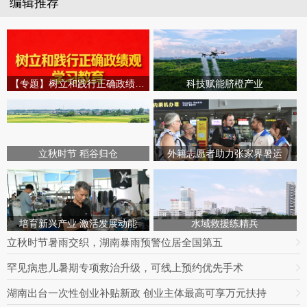
编辑推荐
【专题】树立和践行正确政绩观学习教育
科技赋能脐橙产业
立秋时节 稻谷归仓
外籍志愿者助力张家界暑运
培育新兴产业 激活发展动能
水域救援练精兵
立秋时节暑雨交织，湖南暴雨预警位居全国第五
罕见病患儿暑期专项救治升级，可线上预约优先手术
湖南出台一次性创业补贴新政 创业主体最高可享万元扶持