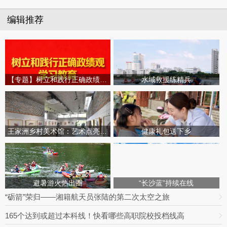
编辑推荐
【专题】树立和践行正确政绩观学习教育
水域救援练精兵
王家洲乡村美术馆：艺术点亮田园乡村
健康礼包送下乡
避暑游火热出圈
“长沙蓝”持续在线
“砺箭”荣归——湘籍航天员张陆的第二次太空之旅
165个达到或超过本科线！快看哪些高职院校投档线高