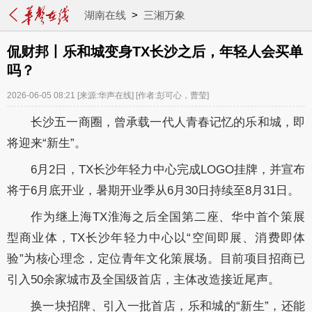
湖南在线
>
三湘万象
侃财邦丨乐和城变身TX长沙之后，年轻人会买单
吗？
2026-06-05 08:21
[来源:华声在线]
[作者:彭可心，曹莹]
长沙五一商圈，曾承载一代人青春记忆的乐和城，即
将迎来“新生”。
6月2日，TX长沙年轻力中心完成LOGO挂牌，并宣布
将于6月底开业，暑期开业季从6月30日持续至8月31日。
作为继上海TX淮海之后全国第二座、华中首个策展
型商业体
，TX长沙年轻力中心以“空间即展、消费即体
验”为核心理念，定位青年文化策展场。目前项目招商已
引入50余家城市及全国级首店，主体改造接近尾声。
换一块招牌、引入一批首店，乐和城的“新生”，还能