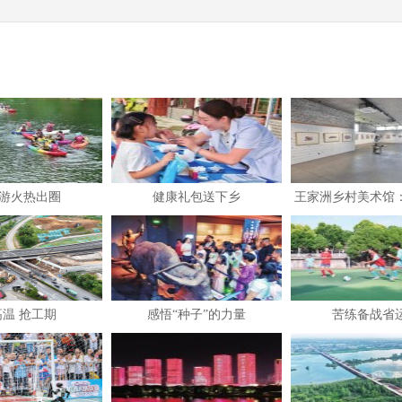
游火热出圈
健康礼包送下乡
王家洲乡村美术馆
田园乡村
高温 抢工期
感悟“种子”的力量
苦练备战省