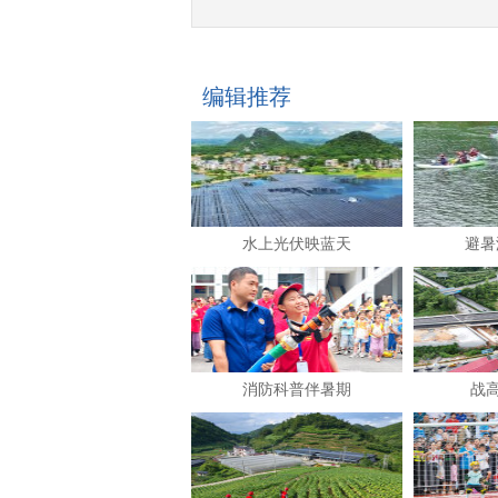
编辑推荐
水上光伏映蓝天
避暑
消防科普伴暑期
战