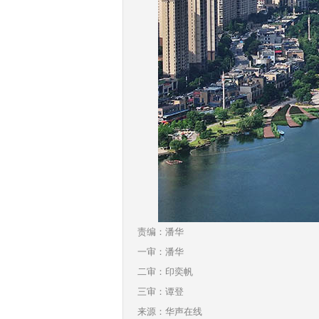
责编：潘华
一审：潘华
二审：印奕帆
三审：谭登
来源：华声在线