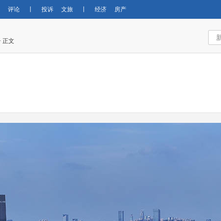
评论
丨
投诉
文旅
丨
经济
房产
> 正文