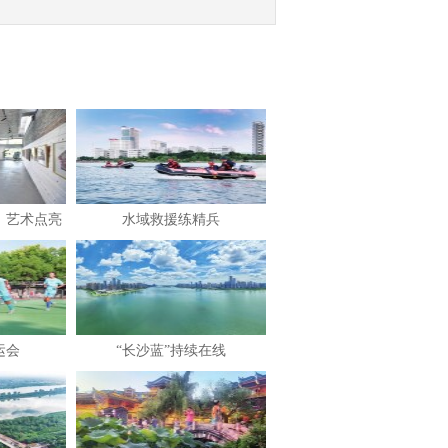
：艺术点亮
水域救援练精兵
运会
“长沙蓝”持续在线