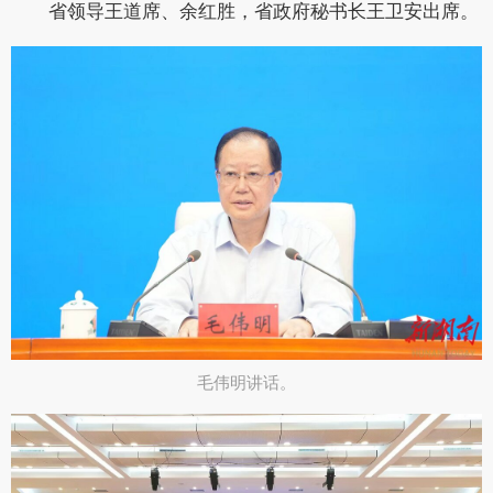
省领导
王道席、余红胜
，省政府秘书长
王卫安
出席。
毛伟明讲话。​