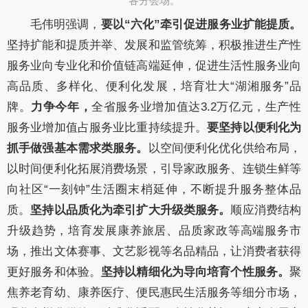
各分会场。​
毛伟明
强调，
要以
“六化”牵引促进服务业扩能提质
。
坚持扩能和提质并举、发展和监管统筹，积极
推进生产性
服务业向专业化和价值链高端延伸，促进生活性服务业向
高品质、多样化、便利化发展
，培育
壮大
“
湖湘
服务
”品
牌
。
力争
今年
，
全省
服务
业增加值达
3.2
万亿元，生产性
服务业增加值占
服务业比重持续
提升
。
要
坚持以便利化为
抓手做强基本需求类服务。
以空间便利化优化供给布局
，
以时间便利化拓展消费场景
，
引导
家政服务、连锁生鲜等
向社区
“
一刻钟
”
生活圈
末梢延伸
，
不断
提升
服务
整体品
质
。
坚持以品质化为牵引扩大升级类服务。
顺
应消费结构
升级
趋势，
培育发展
康养旅居、
品质家政等
高端服务市
场
，
推出文体赛事、文艺影视
等
名品精品
，
让消费者
获得
更好服务和体验
。
坚持以
精细化
为导向培育个性服务。
聚
焦
养老育幼
、
康养
医疗
、
便民惠民生活服务
等细分市场，