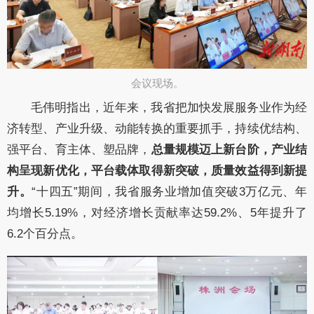
会议现场。​
毛伟明
指出，
近年来，
我省把加快发展服务业作为经
济转型、产业升级、动能转换的
重要
抓手，
持续优结构、
强平台、育主体、塑品牌，
总量规模迈上新台阶，产业结
构呈现新优化，平台载体取得新突破，质量效益得到新提
升。
“十四五”期间，我省服务业增加值突破
3
万亿元、年
均增长
5.19%
，对经济增长贡献率达
59.2%
、
5
年提升了
6.2
个百分点。