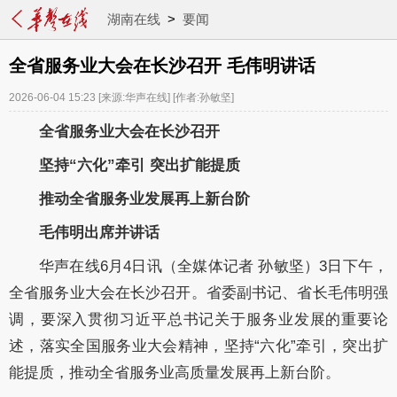
湖南在线
>
要闻
全省服务业大会在长沙召开 毛伟明讲话
2026-06-04 15:23
[来源:华声在线]
[作者:孙敏坚]
全省服务业大会在长沙召开
坚持
“六化”牵引 突出
扩能
提质
推动全省服务业发展再上新台阶
毛伟明
出席并
讲话
华声在线
6
月
4
日讯（全媒体记者 孙敏坚）
3
日下
午，
全省服务业大会
在长沙召开。
省委副书记、省长
毛伟明
强
调，
要深入贯彻
习近平总书记关于服务业发展的重要论
述
，
落实
全国服务业大会精神
，坚持
“六化”牵引，
突出
扩
能提质，
推动全省
服务业
高质量发展再上新台阶
。