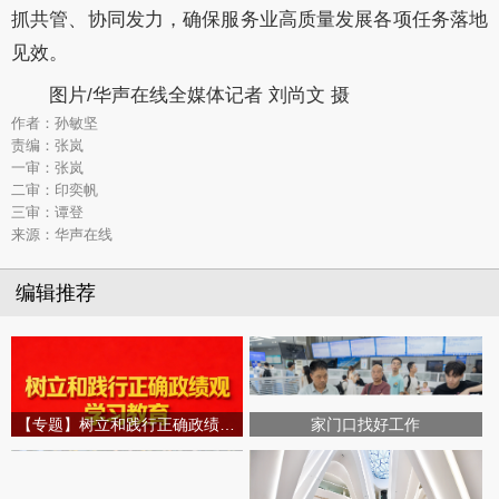
抓共管
、
协同发力
，确保服务业高质量发展各项任务落地
见效。
图片/华声在线全媒体记者 刘尚文 摄
作者：孙敏坚
责编：张岚
一审：张岚
二审：印奕帆
三审：谭登
来源：华声在线
编辑推荐
【专题】树立和践行正确政绩观学习教育
家门口找好工作