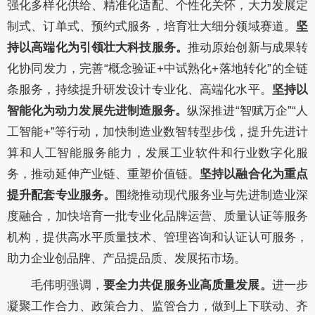
强化
多样化供给、精准化适配、个性化关怀
，
大力发展定
制式、订单式、预约式服务
，
培育壮大细分领域赛道
。
坚
持以高端化为引领壮大科技服务。
推动原始创新与成果转
化协同发力，
完善
“概念验证
+
中试熟化
+
落地
转化
”的全链
条
服务
，
持续提升
研发设计专业化、高端化
水平。
坚持以
智能化为动力发展先进制造服务。
纵深推进
“智赋万企”“人
工智能+”
等
行动
，
加快
制造业数智转型
步伐
，提升先进计
算和人工智能服务能力
，
发展工业软件和行业数字化服
务
，
推动延伸产业链、重塑价值链
。
坚持以
融合化
为重点
提升配套专业服务。
围绕推动现代服务业与先进制造业深
度融合，
加快
培育一批专业化品牌运营
、
质量认证等
服务
机构，
提供高水平质量技术、管理咨询和认证认可服务
，
助力
企业
创品牌、产品提品质
、
发展拓市场
。
毛伟明
强调，
要
全力共促服务业高质量发展
。
进一步
凝聚工作合力
、
政策合力
、
监管合力
，
做到
上下联动、齐