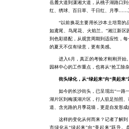
岳麓大道到潇湘大道，从桃子湖路口到
红、绣球、百日草、千日红、月季……
“以前换花主要用长沙本土培育的
如鸢尾、鸟尾花、火焰兰。”湘江新区
到色彩搭配，从观赏周期到适应性，每
的夏天不仅有绿意，更有美感。
进入6月，真正的考验才刚刚开始
园林中心的工作重点，也将从“抢工除
街头绿化，从“绿起来”向“美起来”
如今的长沙街头，已呈现出“一路
湖片区到梅溪湖片区，行人驻足拍照、
道、含光路的月季花墙，更是自发形成的
这样的变化从何而来？记者了解到
市绿化从“绿起来”向“美起来”跃升。