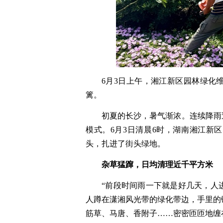
6月3日上午，湘江新区园林绿化
篱。
初夏的长沙，暑气渐浓。连续降雨
模式。6月3日清晨6时，湖南湘江新
头，扎进了街头绿地。
杂草猛蹿，日均清理近千平方米
“前段时间雨一下就是好几天，人进
人蹲在潇湘风光带的绿化带边，手里的
筋草、马唐、香附子……密密匝匝地缠