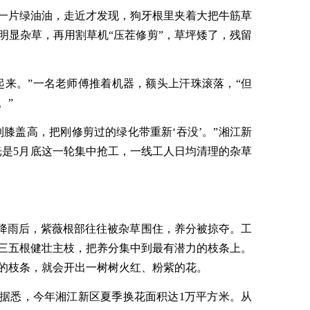
一片绿油油，走近才发现，狗牙根里夹着大把牛筋草
明显杂草，再用割草机“压茬修剪”，草坪矮了，残留
起来。”一名老师傅推着机器，额头上汗珠滚落，“但
。”
膝盖高，把刚修剪过的绿化带重新‘吞没’。”湘江新
光是5月底这一轮集中抢工，一线工人日均清理的杂草
续降雨后，紫薇根部往往被杂草围住，养分被掠夺。工
三五根健壮主枝，把养分集中到最有潜力的枝条上。
的枝条，就会开出一树树火红、粉紫的花。
据悉，今年湘江新区夏季换花面积达1万平方米。从