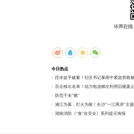
今日热点
蹚水徒手破窗！社区书记暴雨中紧急营救
百企移出名单！动力电池梯次利用旧规废止
行业迎来强监管洗牌
防范于未“燃”
湘江为幕，灯火为敬！长沙“一江两岸”主
为“时代楷模”王戟点亮
湖南消防《“食”在安全》系列提示海报