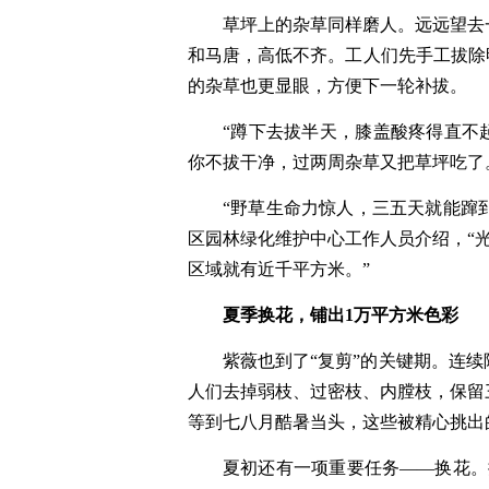
草坪上的杂草同样磨人。远远望去
和马唐，高低不齐。工人们先手工拔除
的杂草也更显眼，方便下一轮补拔。
“蹲下去拔半天，膝盖酸疼得直不
你不拔干净，过两周杂草又把草坪吃了
“野草生命力惊人，三五天就能蹿到
区园林绿化维护中心工作人员介绍，“
区域就有近千平方米。”
夏季换花，铺出1万平方米色彩
紫薇也到了“复剪”的关键期。连
人们去掉弱枝、过密枝、内膛枝，保留
等到七八月酷暑当头，这些被精心挑出
夏初还有一项重要任务——换花。