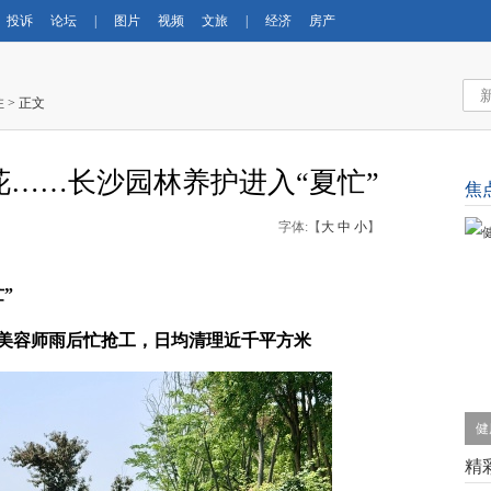
投诉
论坛
|
图片
视频
文旅
|
经济
房产
注
> 正文
……长沙园林养护进入“夏忙”
焦
字体:【
大
中
小
】
”
美容师雨后忙抢工，日均清理近千平方米
健
精