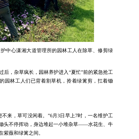
维护中心潇湘大道管理所的园林工人在除草、修剪绿
过后，杂草疯长，园林养护进入“夏忙”前的紧急抢工
区的园林工人们已背着割草机，拎着绿篱剪，扛着锄
不来，草可没闲着。”6月3日早上7时，一名维护工
锄头不停挥动，身边堆起一小堆杂草——水花生、牛
在紫薇和绿篱之间。