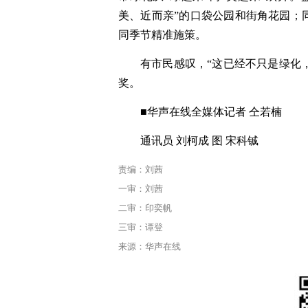
美、近而亲”的口袋公园和街角花园；
同季节精准施策。
有市民感叹，“这已经不只是绿化，
奖。
■华声在线全媒体记者 仝若楠
通讯员 刘柯成 图 宋科铖
责编：刘茜
一审：刘茜
二审：印奕帆
三审：谭登
来源：华声在线