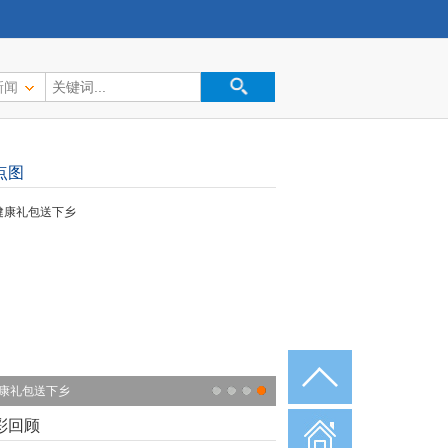
新闻
点图
康礼包送下乡
彩回顾