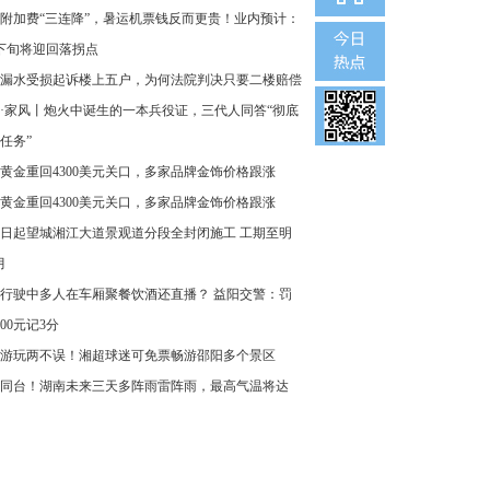
附加费“三连降”，暑运机票钱反而更贵！业内预计：
下旬将迎回落拐点
漏水受损起诉楼上五户，为何法院判决只要二楼赔偿
·家风丨炮火中诞生的一本兵役证，三代人同答“彻底
任务”
黄金重回4300美元关口，多家品牌金饰价格跟涨
黄金重回4300美元关口，多家品牌金饰价格跟涨
8日起望城湘江大道景观道分段全封闭施工 工期至明
月
行驶中多人在车厢聚餐饮酒还直播？ 益阳交警：罚
000元记3分
游玩两不误！湘超球迷可免票畅游邵阳多个景区
同台！湖南未来三天多阵雨雷阵雨，最高气温将达