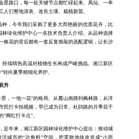
金星路口，每一处关键节点都忙碌起来。凤仙、一串
工人们整地清表、改良土壤、栽植新苗。
品种，今年我们采购了更多大而艳丽的优质花卉，比
园林绿化维护中心一名技术负责人介绍。从品种选择
一株花的背后都有一套反复推敲的选配逻辑，让长沙
。持续晴热高温对植物生长构成严峻挑战。湘江新区
杂”转向夏季精细化养护。
跃升
一景，一地一花”的格局。从麓山南路到枫林路，从洋
市民打卡拍视频，早已成为日常。杜鹃路的月季花干
“网红打卡点”。
，近年来，湘江新区园林绿化维护中心提出：推动城
盘活城市的“边角料”空间，把零散地块改造成“小而