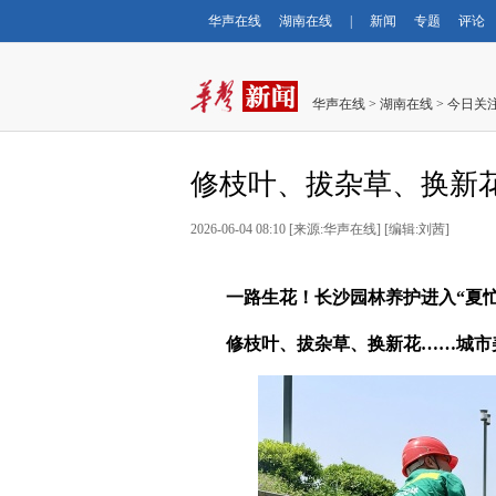
华声在线
湖南在线
|
新闻
专题
评论
华声在线
>
湖南在线
>
今日关
修枝叶、拔杂草、换新花
2026-06-04 08:10
[
来源:华声在线
] [
编辑:刘茜
]
一路生花！长沙园林养护进入“夏忙
修枝叶、拔杂草、换新花……城市