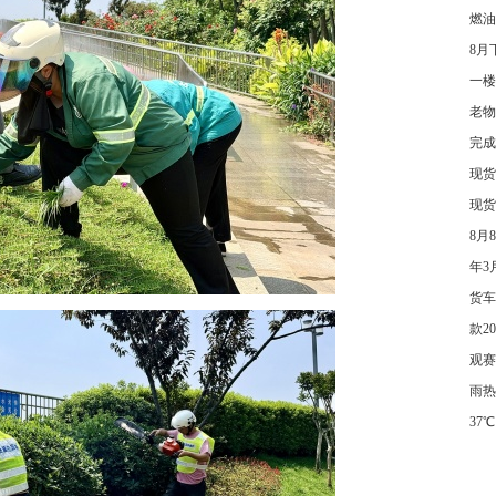
燃油
8月
一楼
老物
完成
现货
现货
8月
年3
货车
款2
观赛
雨热
37℃