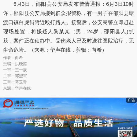
6月3日，邵阳县公安局发布警情通报：6月3日10时
许，邵阳县公安局接到群众报警称，有一男子在邵阳县塘
渡口镇白虎街附近殴打路人。接警后，公安民警立即赶赴
现场处置，将嫌疑人黎某某（男，24岁，邵阳县人)抓
获，案件正在侦办中。受伤老人已及时送往医院治疗，无
生命危险。（来源：华声在线，剪辑：向希）
作者：向希
责编：洪晓懿
一审：王一辰
二审：邓望军
三审：蒋玉青
来源：华声在线
广告