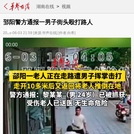
湖南在线
>
视频
邵阳警方通报一男子街头殴打路人
2026-06-03 21:59
[来源:华声在线]
[作者:向希]
00:00
/
00:12