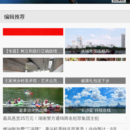
编辑推荐
【专题】树立和践行正确政绩观学习教育
水域救援练精兵
王家洲乡村美术馆：艺术点亮田园乡村
健康礼包送下乡
避暑游火热出圈
“长沙蓝”持续在线
最高悬赏25万元！湖南警方通缉两名犯罪集团主犯
燃油附加费“三连降”，暑运机票钱反而更贵！业内预计：8月下旬将迎回落拐点