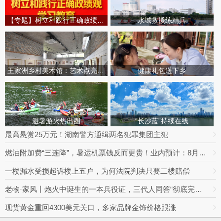
【专题】树立和践行正确政绩观学习教育
水域救援练精兵
王家洲乡村美术馆：艺术点亮田园乡村
健康礼包送下乡
避暑游火热出圈
“长沙蓝”持续在线
最高悬赏25万元！湖南警方通缉两名犯罪集团主犯
燃油附加费“三连降”，暑运机票钱反而更贵！业内预计：8月下旬将迎回落拐点
一楼漏水受损起诉楼上五户，为何法院判决只要二楼赔偿
老物·家风丨炮火中诞生的一本兵役证，三代人同答“彻底完成任务”
现货黄金重回4300美元关口，多家品牌金饰价格跟涨