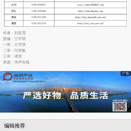
作者：刘笑雪
责编：兰宇琪
一审：兰宇琪
二审：印奕帆
三审：谭登
来源：华声在线
广告
编辑推荐