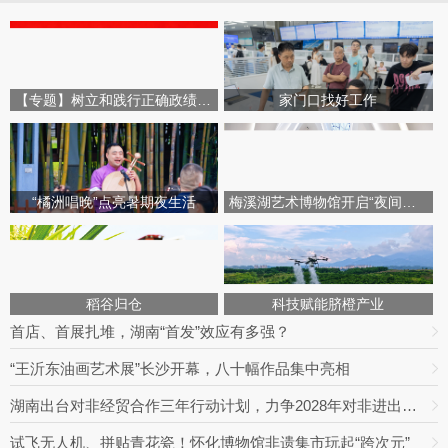
【专题】树立和践行正确政绩观学习教育
家门口找好工作
“橘洲唱晚”点亮暑期夜生活
梅溪湖艺术博物馆开启“夜间模式”
稻谷归仓
科技赋能脐橙产业
首店、首展扎堆，湖南“首发”效应有多强？
“王沂东油画艺术展”长沙开幕，八十幅作品集中亮相
湖南出台对非经贸合作三年行动计划，力争2028年对非进出口额达800亿元
试飞无人机、拼贴青花瓷！怀化博物馆非遗集市玩起“跨次元”