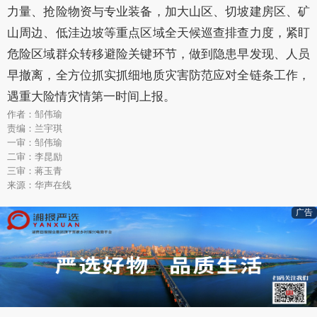
力量、抢险物资与专业装备，加大山区、切坡建房区、矿
山周边、低洼边坡等重点区域全天候巡查排查力度，紧盯
危险区域群众转移避险关键环节，做到隐患早发现、人员
早撤离，全方位抓实抓细地质灾害防范应对全链条工作，
遇重大险情灾情第一时间上报。
作者：邹伟瑜
责编：兰宇琪
一审：邹伟瑜
二审：李昆励
三审：蒋玉青
来源：华声在线
广告