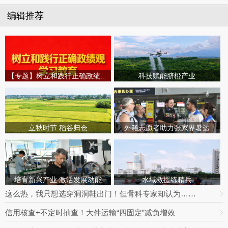
编辑推荐
【专题】树立和践行正确政绩观学习教育
科技赋能脐橙产业
立秋时节 稻谷归仓
外籍志愿者助力张家界暑运
培育新兴产业 激活发展动能
水域救援练精兵
这么热，我只想选穿洞洞鞋出门！但骨科专家却认为……
信用核查+不定时抽查！大件运输“四固定”减负增效