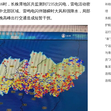
至16时，长株潭地区共监测到7235次闪电，雷电活动密
补助
中北部区域。雷鸣电闪伴随瞬时大风和强降水，局部
理
晚高峰出行交通造成短暂干扰。
东航
护航
运行
“皋
宁远
与青
庆”
集采
连线
连线