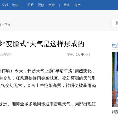
投诉
论坛
|
图片
视频
文旅
|
经济
房产
南
> 正文
“变脸式”天气是这样形成的
焦
:兰宇琪
]
字体:【
大
中
小
】
 邹伟瑜）今天，长沙天气上演“早晴午涝”剧烈变化，
电交加，狂风裹挟暴雨突袭城区。变幻莫测的天气引
天气变幻无常，直言上午艳阳高照，转瞬便被暴雨浇
。
梅
株洲、湘潭全域多地同步迎来雷电天气，局部出现短
精