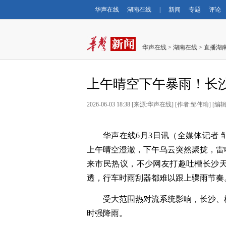
华声在线
湖南在线
|
新闻
专题
评论
华声在线
>
湖南在线
>
直播湖
上午晴空下午暴雨！长沙
2026-06-03 18:38
[
来源:华声在线
] [
作者:邹伟瑜
] [
编辑
华声在线
6月3日讯（全媒体记者
上午晴空澄澈，下午乌云突然聚拢，雷
来市民热议，不少网友打趣吐槽长沙
透，行车时雨刮器都难以跟上骤雨节奏
受大范围热对流系统影响，长沙、
时强降雨
。