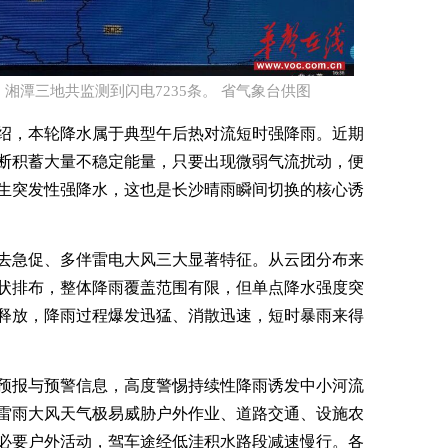
、湘潭三地共监测到闪电7235条。 省气象台供图​
绍，本轮降水属于典型午后热对流短时强降雨。近期
断积蓄大量不稳定能量，只要出现微弱气流扰动，便
生突发性强降水，这也是长沙晴雨瞬间切换的核心诱
去急促、多伴雷电大风三大显著特征。从云团分布来
状排布，整体降雨覆盖范围有限，但单点降水强度突
释放，降雨过程爆发迅猛、消散迅速，短时暴雨来得
预报与预警信息，高度警惕持续性降雨诱发中小河流
雷雨大风天气极易威胁户外作业、道路交通、设施农
必要户外活动，驾车途经低洼积水路段减速慢行。各