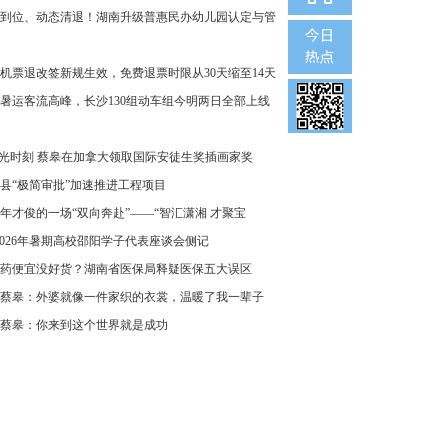
到位、动态清退！湖南升级普惠民办幼儿园认定与管
机票退改签新规生效，免费退票时限从30天缩至14天
暑运客流高峰，长沙130组动车组今明两日全部上线
”光时刻 蔡皋在加拿大领取国际安徒生奖插画家奖
县“极简审批”加速推进工程项目
年才俊的一场“双向奔赴”——“智汇潇湘 才聚宝
2026年暑期高校邵阳学子代表座谈会侧记
药便宜没好货？湖南省医保局释疑医保五大误区
蔡皋：外婆就像一件家织的衣裳，温暖了我一辈子
蔡皋：你来到这个世界就是成功