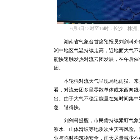
6月3日13时至16时，长沙、株洲
湖南省气象台首席预报员刘剑科介
湘中地区气温持续走高，近地面大气不
能快速触发热对流云团发展，在午后催
因。
本轮强对流天气呈现局地雨猛、来
看，对流云团多呈零散单体或东西向线
出。由于大气不稳定能量在短时间集中
急、退得快。
刘剑科
提醒，市民需持续紧盯气象
涨水、山体滑坡等地质次生灾害风险。
业与临时构筑物安全，雨天尽量减少不