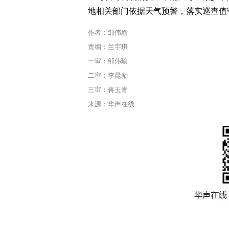
地相关部门依据天气预警，落实巡查值
作者：邹伟瑜
责编：兰宇琪
一审：邹伟瑜
二审：李昆励
三审：蒋玉青
来源：华声在线