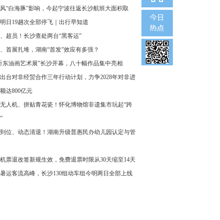
风“白海豚”影响，今起宁波往返长沙航班大面积取
明日19趟次全部停飞｜出行早知道
、超员！长沙查处两台“黑客运”
、首展扎堆，湖南“首发”效应有多强？
沂东油画艺术展”长沙开幕，八十幅作品集中亮相
出台对非经贸合作三年行动计划，力争2028年对非进
额达800亿元
无人机、拼贴青花瓷！怀化博物馆非遗集市玩起“跨
”
到位、动态清退！湖南升级普惠民办幼儿园认定与管
机票退改签新规生效，免费退票时限从30天缩至14天
暑运客流高峰，长沙130组动车组今明两日全部上线