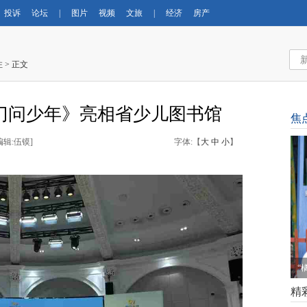
投诉
论坛
|
图片
视频
文旅
|
经济
房产
注
> 正文
门问少年》亮相省少儿图书馆
焦
编辑:伍镆
]
字体:【
大
中
小
】
“
精