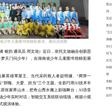
受台
消，
无证
首店
“王
湖南
省少年儿童图书馆精彩展演。通讯员供图​
出口
者 银韵 通讯员 邓文池）近日，依托文旅融合创新思
试飞
一梦天门问少年》，在湖南省少年儿童图书馆精彩展
次元
补助
理
抗暴英雄覃屋王、当代采药救人者赵明健、“两弹一
东航
“胆魄、大爱、担当”三个主题。全剧巧用AI技术丰
护航
原张家界山水，把奇山秀水搬上剧场舞台；AI语音
运行
场少年实时对话；智能交互系统联动现场，根据小观
式观演体验。