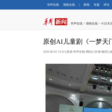
华声在线
湖南在线
|
新闻
专题
评论
华声在线
>
湖南在线
>
今日关
原创AI儿童剧《一梦天
2026-06-03 14:54
[
来源:华声在线·网站
] [
作者:银韵
] [