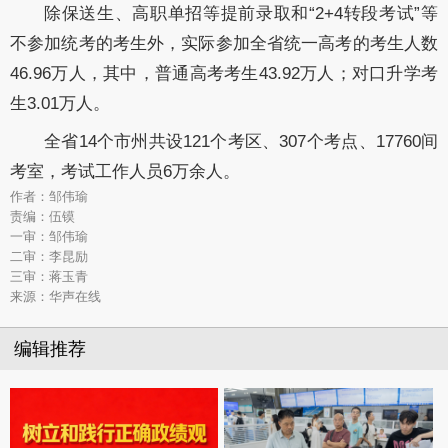
除保送生、高职单招等提前录取和
“2+4转段考试”等
不参加统考的考生外，实际参加全省统一高考的考生人数
46.96
万人，其中，普通高考考生
43.92
万人；对口升学考
生
3.01
万人。
全省
14个市州共设
121
个考区、
307
个考点、
17760
间
考室，考试工作人员
6
万余人。
作者：邹伟瑜
责编：伍镆
一审：邹伟瑜
二审：李昆励
三审：蒋玉青
来源：华声在线
编辑推荐