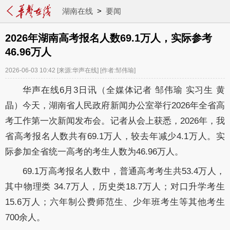
湖南在线
>
要闻
2026年湖南高考报名人数69.1万人，实际参考
46.96万人
2026-06-03 10:42
[来源:华声在线]
[作者:邹伟瑜]
华声在线
6月3日讯（全媒体记者
邹伟瑜
实习生
黄
晶
）今天，
湖南省人民政府新闻办公室举行
2026年全省高
考工作第一次新闻发布会。
记者从会上获悉，
2026
年，我
省高考报名人数共有
69.1
万人，较
去年减少
4.1
万人
。
实
际参加全省统一高考的考生人数为
46.96
万人。
69.1
万高考报名人数中，普通高考考生
共
53.4
万人，
其中物理类
34.7
万人，历史类
18.7
万人；对口升学考生
15.6
万人；六年制公费师范生、少年班考生等其他考生
700
余人。