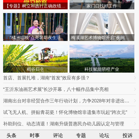
【专题】树立和践行正确政绩观学习教育
家门口找好工作
“橘洲唱晚”点亮暑期夜生活
梅溪湖艺术博物馆开启“夜间模式”
稻谷归仓
科技赋能脐橙产业
首店、首展扎堆，湖南“首发”效应有多强？
“王沂东油画艺术展”长沙开幕，八十幅作品集中亮相
湖南出台对非经贸合作三年行动计划，力争2028年对非进出口额达800亿元
试飞无人机、拼贴青花瓷！怀化博物馆非遗集市玩起“跨次元”
补助到位、动态清退！湖南升级普惠民办幼儿园认定与管理
头条
时事
评论
专题
论坛
投诉