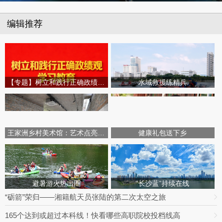
编辑推荐
【专题】树立和践行正确政绩观学习教育
水域救援练精兵
王家洲乡村美术馆：艺术点亮田园乡村
健康礼包送下乡
避暑游火热出圈
“长沙蓝”持续在线
“砺箭”荣归——湘籍航天员张陆的第二次太空之旅
165个达到或超过本科线！快看哪些高职院校投档线高