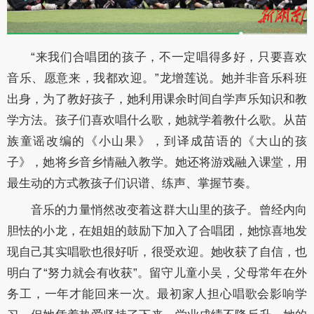
“来我们合唱团的孩子，不一定唱得多好，只要喜欢
音乐、愿意来，我都欢迎。”龙增莲说。她并非音乐科班
出身，为了教好孩子，她利用课余时间自学声乐知识和教
学方法。孩子们喜欢唱什么歌，她就学着教什么歌。从苗
族童谣改编的《小山果》，到译成苗语的《大山的孩
子》，她将乡音乡情融入教学。她还将游戏融入课堂，用
最生动的方式教孩子们识谱、练声、掌握节奏。
音乐的力量悄然改变着这群大山里的孩子。曾经内向
胆怯的小龙，在姐姐的鼓励下加入了合唱团，她惊喜地发
现自己其实唱歌也很好听，很受欢迎。她收获了自信，也
明白了“努力就会有收获”。留守儿童小吴，父母常年在外
务工，一年才能回来一次。最初家人担心唱歌会影响学