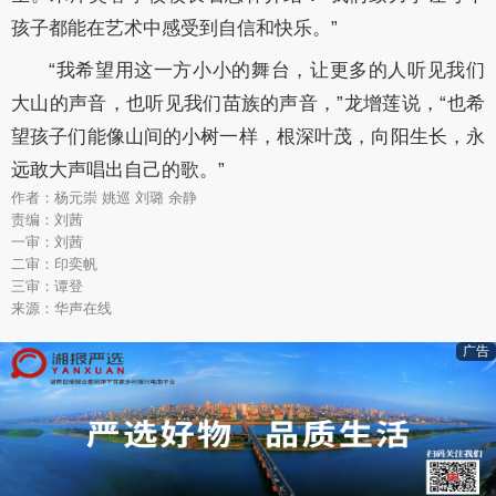
孩子都能在艺术中感受到自信和快乐。”
“我希望用这一方小小的舞台，让更多的人听见我们
大山的声音，也听见我们苗族的声音，”龙增莲说，“也希
望孩子们能像山间的小树一样，根深叶茂，向阳生长，永
远敢大声唱出自己的歌。”
作者：杨元崇 姚巡 刘璐 余静
责编：刘茜
一审：刘茜
二审：印奕帆
三审：谭登
来源：华声在线
广告