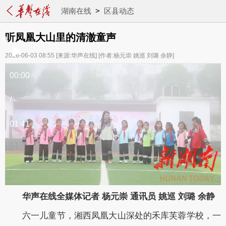
湖南在线
>
区县动态
听凤凰大山里的清澈童声
2026-06-03 08:55
[来源:华声在线]
[作者:杨元崇 姚巡 刘璐 余静]
00:00
/
01:41
华声在线全媒体记者 杨元崇 通讯员 姚巡 刘璐 余静
六一儿童节，湘西凤凰大山深处的禾库芙蓉学校，一