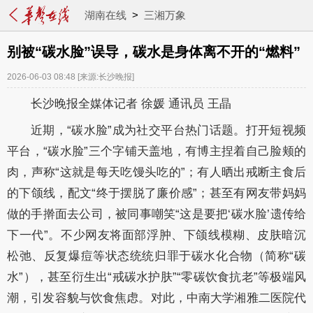
湖南在线
>
三湘万象
别被“碳水脸”误导，碳水是身体离不开的“燃料”
2026-06-03 08:48
[来源:长沙晚报]
长沙晚报全媒体记者 徐媛 通讯员 王晶
近期，“碳水脸”成为社交平台热门话题。打开短视频
平台，“碳水脸”三个字铺天盖地，有博主捏着自己脸颊的
肉，声称“这就是每天吃馒头吃的”；有人晒出戒断主食后
的下颌线，配文“终于摆脱了廉价感”；甚至有网友带妈妈
做的手擀面去公司，被同事嘲笑“这是要把‘碳水脸’遗传给
下一代”。不少网友将面部浮肿、下颌线模糊、皮肤暗沉
松弛、反复爆痘等状态统统归罪于碳水化合物（简称“碳
水”），甚至衍生出“戒碳水护肤”“零碳饮食抗老”等极端风
潮，引发容貌与饮食焦虑。对此，中南大学湘雅二医院代