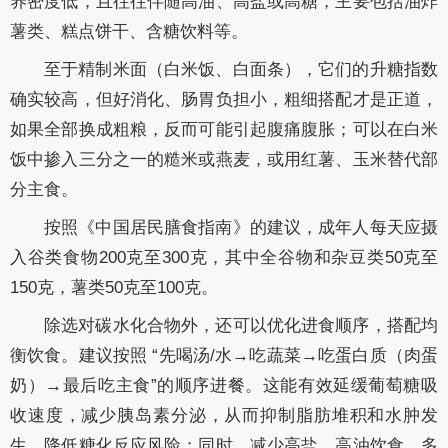
养密度低，且往往伴随高油、高盐或高糖，主要包括油炸
薯类、糕点饼干、含糖饮料等。
至于精制米面（白米饭、白面条），它们的升糖指数
确实较高，但好消化、肠胃负担小，粗细搭配才是正道，
如果全部换成粗粮，反而可能引起腹痛腹胀；可以在白米
饭中掺入三分之一的糙米或燕麦，或用红薯、玉米替代部
分主食。
按照《中国居民膳食指南》的建议，成年人每天应摄
入谷类食物200克至300克，其中全谷物和杂豆类50克至
150克，薯类50克至100克。
除选对碳水化合物外，还可以优化进食顺序，搭配均
衡饮食。建议按照 “先喝汤/水→吃蔬菜→吃蛋白质（肉蛋
奶）→最后吃主食”的顺序进餐。这能有效延缓葡萄糖吸
收速度，减少胰岛素分泌，从而抑制脂肪堆积和水肿发
生，降低糖化反应风险；同时，减少高盐、高油饮食，多