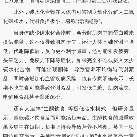
忆力减退、情绪烦躁接踵而至，严重时甚至会出现昏迷。
此外，碳水化合物在人体内可被彻底氧化分解为二氧
化碳和水，代谢负担极小，堪称“清洁能源”。
当身体缺少碳水化合物时，会分解肌肉中的蛋白质来
提供能量，这不仅导致肌肉流失，还让人体基础代谢率降
低。代谢降低后，反而更不利于减重，还可能引发疲劳、
头晕乏力、免疫力下降等症状。如果完全不吃或摄入太少
碳水化合物，可能出现酮体，导致营养不均衡与代谢紊
乱，同时会增加心血管疾病风险。也有专家明确表示，长
期不吃主食可能导致代谢紊乱，引发低血糖、肌肉流失、
电解质紊乱甚至骨质疏松。
还有人追捧“生酮饮食”等极低碳水模式。但研究显
示，超低碳水饮食反而可能缩短寿命。生酮饮食的减重效
果多集中在短期，长期坚持会导致营养不均衡。英国一项
随访研究显示，生酮饮食者的“坏胆固醇”水平显著高于普