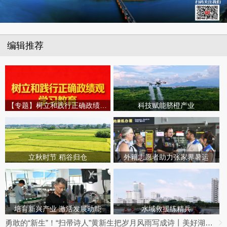
编辑推荐
【专题】树立和践行正确政绩观学习教育
科技赋能脐橙产业
立秋时节 稻谷归仓
外籍志愿者助力张家界暑运
培育新兴产业 激活发展动能
水域救援练精兵
勇敢的“新生”！“扫帚诗人”黄新生把岁月风雨写成诗丨美好湖南推荐官