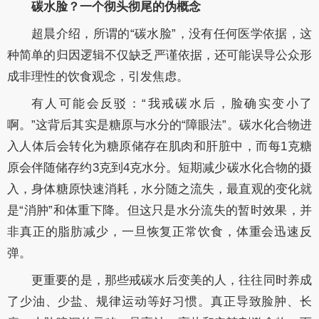
碳水脸？一个彻头彻尾的伪概念
超晨介绍，所谓的“碳水脸”，没有任何医学依据，这
种简单的归因逻辑不仅缺乏严谨依据，还可能误导公众形
成非理性的饮食观念，引发焦虑。
有人可能会反驳：“我戒碳水后，脸确实变小了
啊。”这背后其实是糖原与水分的“障眼法”。碳水化合物进
入人体后会转化为糖原储存在肌肉和肝脏中，而每1克糖
原会伴随储存约3克到4克水分。短期减少碳水化合物的摄
入，身体糖原快速消耗，水分随之流失，最直观的变化就
是“消肿”和体重下降。但这只是水分流失的暂时效果，并
非真正的脂肪减少，一旦恢复正常饮食，体重会迅速反
弹。
更重要的是，那些戒碳水后变美的人，往往同时养成
了少油、少盐、规律运动等好习惯。真正导致脸肿、长