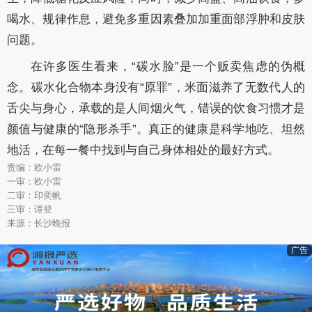
喝水、规律作息，避免多重因素叠加加重面部浮肿和皮肤
问题。
在许多医生看来，“碳水脸”是一个贩卖焦虑的伪概
念。碳水化合物本身没有“原罪”，米面滋养了无数代人的
舌尖与身心，承载的是人间烟火气，错误的饮食习惯才是
颜值与健康的“隐形杀手”。真正的健康是科学地吃、坦然
地活，在每一餐中找到与自己身体相处的最好方式。
责编：欧小雷
一审：欧小雷
二审：印奕帆
三审：谭登
来源：长沙晚报
广告