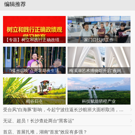
编辑推荐
【专题】树立和践行正确政绩观学习教育
家门口找好工作
“橘洲唱晚”点亮暑期夜生活
梅溪湖艺术博物馆开启“夜间模式”
稻谷归仓
科技赋能脐橙产业
受台风“白海豚”影响，今起宁波往返长沙航班大面积取消，明日19趟次全部停飞｜出行早知道
无证、超员！长沙查处两台“黑客运”
首店、首展扎堆，湖南“首发”效应有多强？