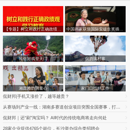
【专题】树立和践行正确政绩观学习教育
中国画家获颁国际安徒生奖插画家奖
民俗好戏登天门
侗韵满村寨
湘昆雅韵润童心
家门口找好工作
侃财邦|手机又涨价了，越等越贵？
从赛场到产业一线：湖南多赛道创业项目突围全国赛事，打通创业就业双向通道
侃财邦｜还“刷”淘宝吗？ AI时代的传统电商将走向何处
28家企业提供4765个岗位，长沙举办综合类招聘会