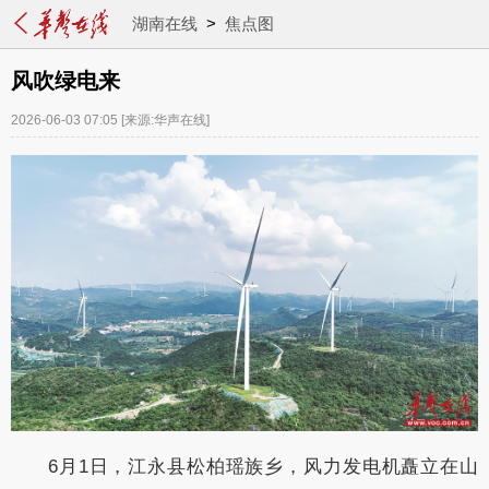
湖南在线
>
焦点图
风吹绿电来
2026-06-03 07:05
[来源:华声在线]
6月1日，江永县松柏瑶族乡，风力发电机矗立在山