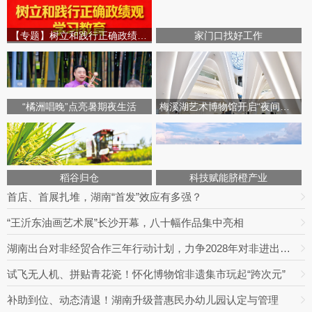
【专题】树立和践行正确政绩观学习教育
家门口找好工作
“橘洲唱晚”点亮暑期夜生活
梅溪湖艺术博物馆开启“夜间模式”
稻谷归仓
科技赋能脐橙产业
首店、首展扎堆，湖南“首发”效应有多强？
“王沂东油画艺术展”长沙开幕，八十幅作品集中亮相
湖南出台对非经贸合作三年行动计划，力争2028年对非进出口额达800亿元
试飞无人机、拼贴青花瓷！怀化博物馆非遗集市玩起“跨次元”
补助到位、动态清退！湖南升级普惠民办幼儿园认定与管理