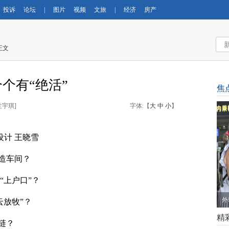
投诉
论坛
|
图片
视频
文旅
|
经济
房产
正文
个个有“绝活”
焦
兰宇琪
]
字体:【
大
中
小
】
设计 王晓雪
造车间？
“上户口”？
外
云放牧”？
精
链？