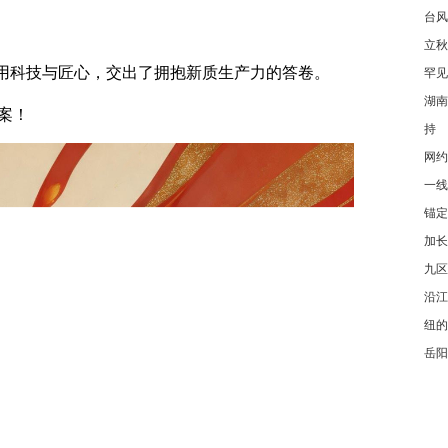
台风
立秋
，用科技与匠心，交出了拥抱新质生产力的答卷。
罕见
湖南
案！
持
网约
一线
锚定
加长
九区
沿江
纽的
岳阳