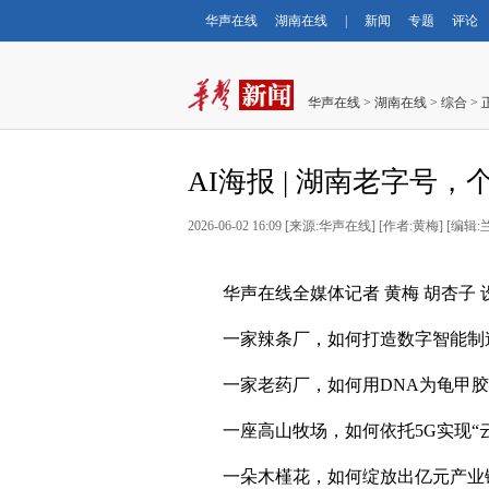
华声在线
湖南在线
|
新闻
专题
评论
华声在线
>
湖南在线
>
综合
> 
AI海报 | 湖南老字号，
2026-06-02 16:09
[
来源:华声在线
] [
作者:黄梅
] [
编辑:
华声在线全媒体记者 黄梅 胡杏子 
一家辣条厂，如何打造数字智能制
一家老药厂，如何用DNA为龟甲胶
一座高山牧场，如何依托5G实现“
一朵木槿花，如何绽放出亿元产业