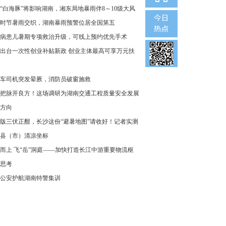
“白海豚”将影响湖南，湘东局地暴雨伴8～10级大风
时节暑雨交织，湖南暴雨预警位居全国第五
病患儿暑期专项救治升级，可线上预约优先手术
出台一次性创业补贴新政 创业主体最高可享万元扶
车司机突发晕厥，消防员破窗施救
把脉开良方！这场调研为湖南交通工程质量安全发展
方向
版三伏正酣，长沙这份“避暑地图”请收好！记者实测
县（市）清凉坐标
而上 飞“岳”洞庭——加快打造长江中游重要物流枢
思考
公安护航湖南特警集训