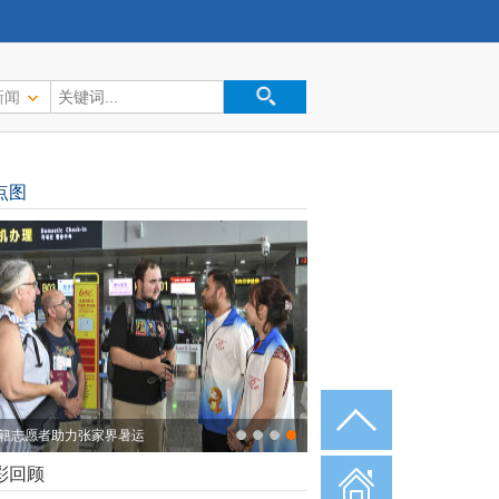
新闻
点图
籍志愿者助力张家界暑运
彩回顾