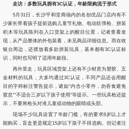
走访：多数玩具拥有3C认证，年龄限购流于形式
5月31日，长沙平和堂商场内的名创优品门店内有不
少家长带着孩子提前选购儿童节礼物。电动软弹枪、拼装
积木等玩具陈列在入口货架上的醒目位置，记者查看发
现，从产品整体的外包装看，未见商品详细信息。而在收
银台周边，还摆放着多款拼装玩具，基本都有3C认证标
识，同时也写明了适用年龄段。
再外里走，玩具区域货架上还有不少材质为塑胶、五
金材料的玩具，大多均通过3C认证，不同产品还会用醒
目的字样标注警告提示，诸如“内含小零件，勿吞食避免
窒息”“不适合三岁以下孩子使用”等提示。一些玩具枪还提
示，不要将枪头对准儿童或动物的眼睛或头部。
现场不少玩具设置了年龄门槛，有的要求8岁以上才
能购买，盲盒更是规定15岁以下孩子不得选购。但记者注