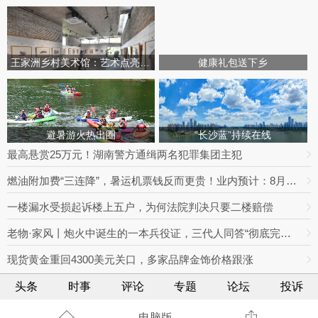
王家洲乡村美术馆：艺术点亮田园乡村
健康礼包送下乡
避暑游火热出圈
“长沙蓝”持续在线
最高悬赏25万元！湖南警方通缉两名犯罪集团主犯
燃油附加费“三连降”，暑运机票钱反而更贵！业内预计：8月下旬将迎回落拐点
一楼漏水受损起诉楼上五户，为何法院判决只要二楼赔偿
老物·家风丨炮火中诞生的一本兵役证，三代人同答“彻底完成任务”
现货黄金重回4300美元关口，多家品牌金饰价格跟涨
头条
时事
评论
专题
论坛
投诉
电脑版