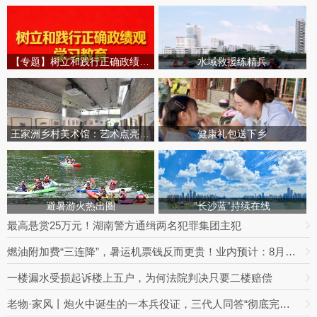
【专题】树立和践行正确政绩观学习教育
水域救援练精兵
王家洲乡村美术馆：艺术点亮田园乡村
健康礼包送下乡
避暑游火热出圈
“长沙蓝”持续在线
最高悬赏25万元！湖南警方通缉两名犯罪集团主犯
燃油附加费“三连降”，暑运机票钱反而更贵！业内预计：8月下旬将迎回落拐点
一楼漏水受损起诉楼上五户，为何法院判决只要二楼赔偿
老物·家风丨炮火中诞生的一本兵役证，三代人同答“彻底完成任务”