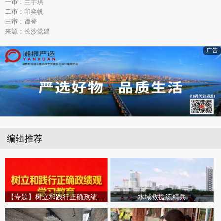
一审：兰宇琪
二审：印奕帆
三审：谭登
来源：长沙党建
广告
编辑推荐
【专题】树立和践行正确政绩观学习教育
水域救援练精兵