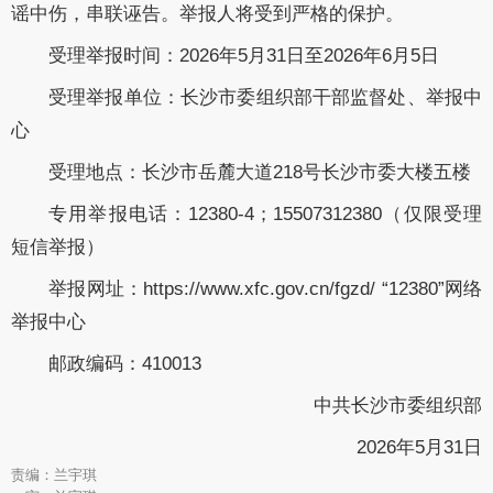
谣中伤，串联诬告。举报人将受到严格的保护。
受理
举报
时间：
20
2
6
年
5
月
31
日至
20
2
6
年
6
月
5
日
受理
举报单位
：长沙市委组织部干部监督处、举报中
心
受理地点
：长沙市岳麓大道
218
号长沙市委大楼五楼
专用举报电话
：
12380-
4
；
15507312380
（仅限受理
短信举报）
举报
网址
：
http
s
://www.
xfc.gov.cn/fgzd/
“12380”
网络
举报中心
邮政编码：
410013
中共长沙市委组织部
20
2
6
年
5
月
31
日
责编：兰宇琪