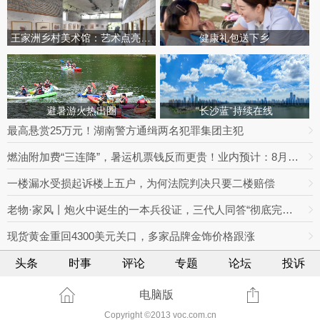
王家洲乡村美术馆：艺术点亮田园乡村
健康礼包送下乡
避暑游火热出圈
“长沙蓝”持续在线
最高悬赏25万元！湖南警方通缉两名犯罪集团主犯
燃油附加费“三连降”，暑运机票钱反而更贵！业内预计：8月下旬将迎回落拐点
一楼漏水受损起诉楼上五户，为何法院判决只要二楼赔偿
老物·家风丨炮火中诞生的一本兵役证，三代人同答“彻底完成任务”
现货黄金重回4300美元关口，多家品牌金饰价格跟涨
头条
时事
评论
专题
论坛
投诉
电脑版
Copyright ©2013 voc.com.cn