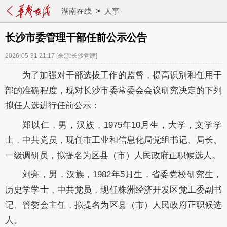
湖南在线
>
人事
长沙市委管理干部任前公示公告
2026-05-31 21:17
[来源:长沙党建]
为
了
加强对干部选拔工作的监督，提高识别和任用干
部的准确程度，现对长沙市委常委会会议研究
决定
的
下列
拟任人选进行任前公示：
郑以仁，男，汉族，
1975
年
10
月生，大学，文学学
士，中共党员，现任市工业和信息化局党组书记、局长、
一级调研员，拟提名为区县（市）人民政府正职候选人。
刘亮，男，汉族，
1982
年
5
月生，省委党校研究生，
历史学学士，中共党员，现任株洲经济开发区党工委副书
记、管委会主任，拟提名为区县（市）人民政府正职候选
人。