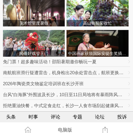
美术馆里度暑假
高山葡萄采收忙
民俗好戏登天门
中国画家获颁国际安徒生奖插画家奖
免门票！超多趣味活动！邵阳暑期邀你畅玩一夏
南航航班滑行疑遭雷击，机身检出20余处雷击点，航班更换飞机延误出行
2026年陶瓷类文物鉴定培训班在长沙开班
台风“白海豚”外围波及长沙，10日至11日局地将有暴雨阵风，最高达9级
拒绝重油快餐，中式定食走红，长沙一人食市场刮起健康风｜消费新观察
头条
时事
评论
专题
论坛
投诉
电脑版