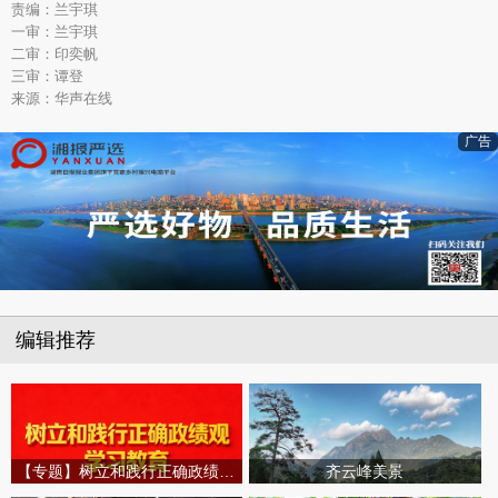
责编：兰宇琪
一审：兰宇琪
二审：印奕帆
三审：谭登
来源：华声在线
广告
编辑推荐
【专题】树立和践行正确政绩观学习教育
齐云峰美景