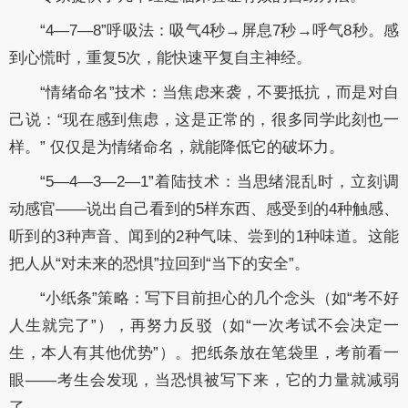
“4—7—8”呼吸法：吸气4秒→屏息7秒→呼气8秒。感
到心慌时，重复5次，能快速平复自主神经。
“情绪命名”技术：当焦虑来袭，不要抵抗，而是对自
己说：“现在感到焦虑，这是正常的，很多同学此刻也一
样。” 仅仅是为情绪命名，就能降低它的破坏力。
“5—4—3—2—1”着陆技术：当思绪混乱时，立刻调
动感官——说出自己看到的5样东西、感受到的4种触感、
听到的3种声音、闻到的2种气味、尝到的1种味道。这能
把人从“对未来的恐惧”拉回到“当下的安全”。
“小纸条”策略：写下目前担心的几个念头（如“考不好
人生就完了”），再努力反驳（如“一次考试不会决定一
生，本人有其他优势”）。把纸条放在笔袋里，考前看一
眼——考生会发现，当恐惧被写下来，它的力量就减弱
了。