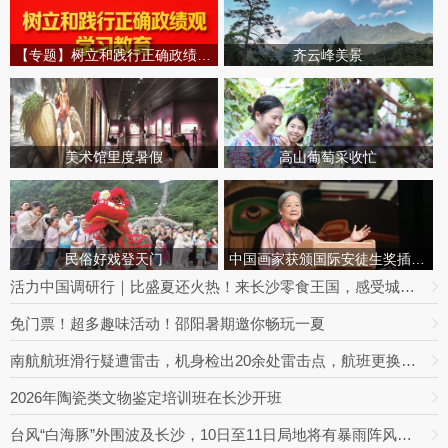
【专题】树立和践行正确政绩观学习教育
齐云峰美景
美术馆里度暑假
高山葡萄采收忙
民俗好戏登天门
中国画家获颁国际安徒生奖插画家奖
活力中国调研行｜比盛夏还火热！来长沙零食王国，感受城市消费旺盛烟火
免门票！超多趣味活动！邵阳暑期邀你畅玩一夏
南航航班滑行疑遭雷击，机身检出20余处雷击点，航班更换飞机延误出行
2026年陶瓷类文物鉴定培训班在长沙开班
台风“白海豚”外围波及长沙，10日至11日局地将有暴雨阵风，最高达9级