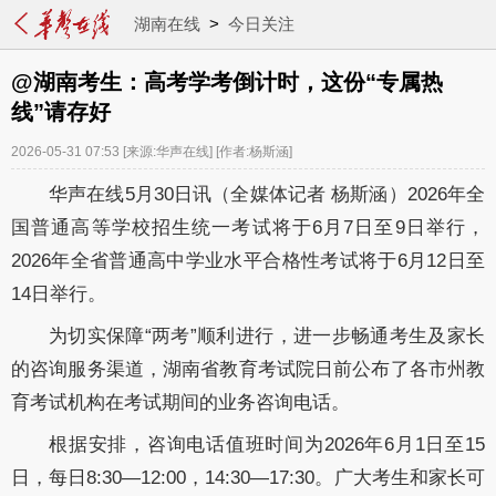
湖南在线
>
今日关注
@湖南考生：高考学考倒计时，这份“专属热
线”请存好
2026-05-31 07:53
[来源:华声在线]
[作者:杨斯涵]
华声在线5月30日讯（全媒体记者 杨斯涵）
2026
年全
国普通高等学校招生统一考试将于
6
月
7
日至
9
日举行，
2026
年全省普通高中学业水平合格性考试将于
6
月
12
日至
14
日举行。
为切实保障“两考”顺利进行，进一步畅通考生及家长
的咨询服务渠道，湖南省教育考试院日前公布了各市州教
育考试机构在考试期间的业务咨询电话。
根据安排，咨询电话值班时间为2026年6月1日至15
日，每日8:30—12:00，14:30—17:30。广大考生和家长可