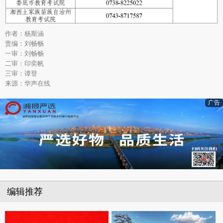
作者：杨斯涵
责编：刘畅畅
一审：刘畅畅
二审：印奕帆
三审：谭登
来源：华声在线
广告
编辑推荐