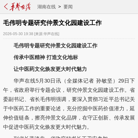
湖南在线
>
要闻
毛伟明专题研究仲景文化园建设工作
2026-05-30 19:38
[来源:华声在线]
毛伟明专题研究仲景文化园建设工作
传承中医精神
打造文化地标
让中医药文化焕发
更大时代魅力
华声在线
5
月
30
日讯
（全媒体记者
孙敏坚）
2
9
日
下
午
，省政府举行专题会议，研究
仲景文化园建设工作
。省
委副书记、省长
毛伟明
强调，要
深入贯彻习近平总书记关
于中医药工作的重要论述，
充分挖掘中医药价值潜力，延
伸价值链条，擦亮仲景文化品牌，在守正创新、传承发展
中促进中医药文化焕发更大时代魅力。