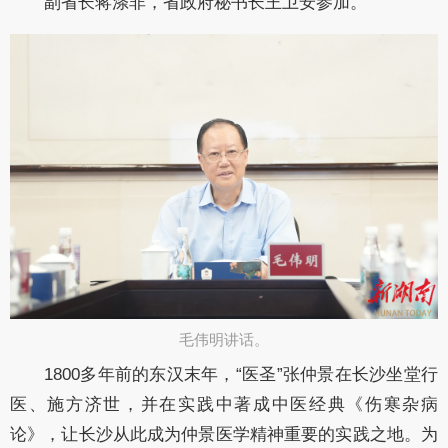
副省长
蒋涤非
，省政府秘书长
王卫安
参加。
​毛伟明讲话。
1800
多年前
的
东
汉末年，
“医圣”张仲景在长沙坐堂行
医、施方济世，并在实践中著成中医经典《伤寒杂病
论》，让长沙从此成为仲景医学精神重要的实践之地。为