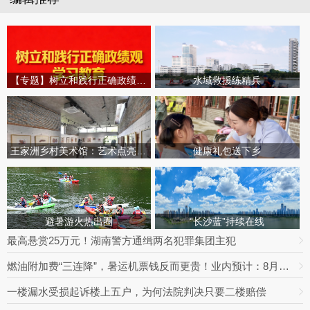
【专题】树立和践行正确政绩观学习教育
水域救援练精兵
王家洲乡村美术馆：艺术点亮田园乡村
健康礼包送下乡
避暑游火热出圈
“长沙蓝”持续在线
最高悬赏25万元！湖南警方通缉两名犯罪集团主犯
燃油附加费“三连降”，暑运机票钱反而更贵！业内预计：8月下旬将迎回落拐点
一楼漏水受损起诉楼上五户，为何法院判决只要二楼赔偿