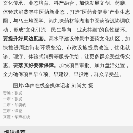
文化传承、业态培育、科产融合，加快发展文创、药膳、
体验式消费等中医药新业态，打造
“医药食健养”产业生态
圈，与马王堆医学、湘九味药材等湖湘中医药资源协调联
动，形成“文化引流－民生导向－业态共融”的良性循环。
要提升好周边配套。
高水平建设仲景中医药文化街区，
加
快推进周边街巷环境整治、市政设施提质改造，优化就
诊、理疗、
体验式消费等服务供给，让更多群众受益得实
惠。
要落实好要素保障。
加快项目审批、加力
盘活处置，
全力
确保项目早立项、早建设、早投用，
群众早受益。
图片/华声在线全媒体记者 刘尚文 摄
责编：张岚
一审：张岚
二审：印奕帆
三审：谭登
来源：华声在线
编辑推荐