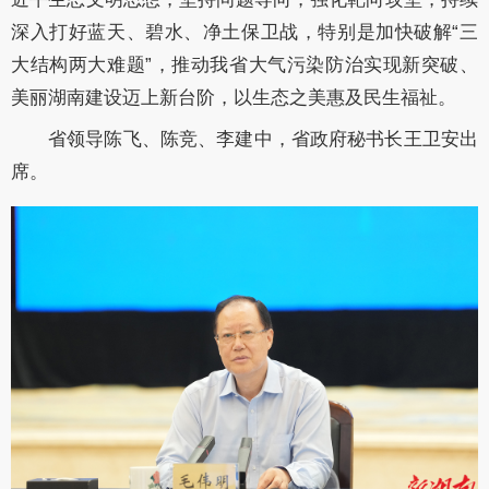
深入打好蓝天、碧水、净土保卫战，特别是
加快破解
“三
大结构两大难题”，
推动我省大气污染防治实现
新
突破、
美丽湖南建设
迈上新台阶，以生态之美惠及民生福祉
。
省领导
陈飞、陈竞、李建中
，省政府秘书长
王卫安
出
席。