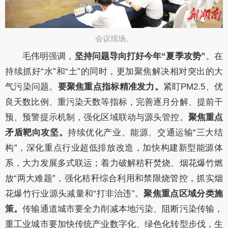
会议现场。​
毛伟明
强调，
坚持问题导向打好今年
“夏季攻势”
。
在
持续抓好
“水”和“土”的同时，更加聚焦解决相对突出的大
气污染问题。
要聚焦重点指标精准发力
。
紧盯
PM
2.5
、优
良天数比例、重污染天数等指标，完善逐月分解、提前干
预、预警提示机制，强化区域联动与源头管控。
聚焦重点
矛盾靶向攻坚。
持续优化产业、能源、交通运输
“三大结
构”，深化重点行业超低排放改造，加快构建新型能源体
系，大力发展多式联运；着力破解秸秆焚烧、烟花爆竹燃
放“两大难题”，
强化秸秆综合利用和禁限烧管控，抓实烟
花爆竹行业源头减量和
“打非治违”
。
聚焦重点区域分类施
策。
传输通道城市要全力削减本地污染、阻断污染传输，
重工业城市要加快传统产业数字化、绿色化转型步伐，生