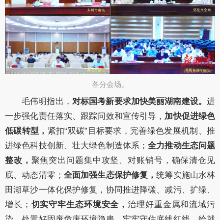
各分会场。​
毛伟明
指出，
对标国考新要求加快美丽湖南建设。
进
一步强化
责任落实、
跟踪问效和
宣传引导
，
加快促进绿色
低碳转型，
紧扣
“双碳”目标要求，
完善绿色发展机制、推
进绿色科技创新、壮大绿色制造体系；
全力推动生态问题
整改，
聚焦突出问题集中攻坚、
对账销号，
确保清仓见
底、动态清零；
全面加强生态保护修复，
统筹
实施
山水林
田湖草沙一体化保护修复，
协同推进降碳、减污、扩绿、
增长；
切实守牢生态环境安全，
治理好重金属和流域污
染，处置好固废危废环境隐患，牢牢守住底线红线，
绘就