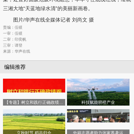
三湘大地
“天蓝地绿水清”的美丽新画卷
。
图片/华声在线全媒体记者 刘尚文 摄
责编：伍镆
一审：伍镆
二审：印奕帆
三审：谭登
来源：华声在线
编辑推荐
【专题】树立和践行正确政绩观学习教育
科技赋能脐橙产业
立秋时节 稻谷归仓
外籍志愿者助力张家界暑运