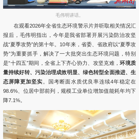
毛伟明讲话。​
在观看
2026
年全省生态环境警示片并听取相关情况汇
报后
，
毛伟明
指出，
今年是我省部署开展污染防治攻坚
战
“夏季攻势”的第
十
年。
10
年来
，省委、省政府以
“夏季攻
势”为重要抓手，解决了一大批突出生态环境问题，特别
是
“十四五”期间，
全省上下齐心协力、攻坚克难，
环境质
量持续好转、污染治理成效明显、绿色转型全面推进、生
态屏障更加坚实
。
国考断面水质优良率连续
4
年稳定在
98.6%
、
位居中部
前列
，规模工业单位增加值能耗年均下
降
7.1%
。