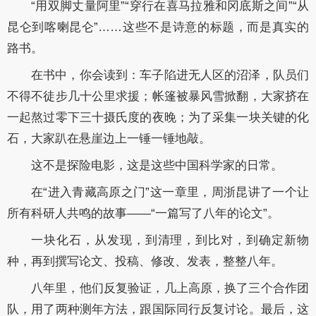
“用双脚丈量阿里”“穿行在喜马拉雅和冈底斯之间”“从
昆仑到喀喇昆仑”……这些不是诗意的标题，而是真实的
路书。
在书中，你会读到：车子陷进无人区的沼泽，队员们
不得不徒步几十公里求援；帐篷被暴风雪掀翻，大家挤在
一起熬过零下三十摄氏度的夜晚；为了采集一块关键的化
石，大家趴在悬崖边上一锤一锤地敲。
这不是探险电影，这是这些中国科学家的日常。
在“进入青藏高原之门”这一章里，周浙昆讲了一个让
所有科研人共鸣的故事——“一篇写了八年的论文”。
一块化石，从发现，到清理，到比对，到确定新物
种，再到撰写论文、投稿、修改、发表，整整八年。
八年里，他们反复验证，几上高原，换了三个合作团
队，用了两种测年方法，跟国际同行反复讨论。最后，这