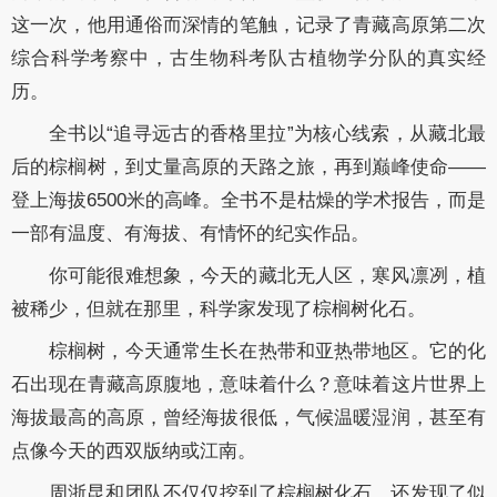
这一次，他用通俗而深情的笔触，记录了青藏高原第二次
综合科学考察中，古生物科考队古植物学分队的真实经
历。
全书以“追寻远古的香格里拉”为核心线索，从藏北最
后的棕榈树，到丈量高原的天路之旅，再到巅峰使命——
登上海拔6500米的高峰。全书不是枯燥的学术报告，而是
一部有温度、有海拔、有情怀的纪实作品。
你可能很难想象，今天的藏北无人区，寒风凛冽，植
被稀少，但就在那里，科学家发现了棕榈树化石。
棕榈树，今天通常生长在热带和亚热带地区。它的化
石出现在青藏高原腹地，意味着什么？意味着这片世界上
海拔最高的高原，曾经海拔很低，气候温暖湿润，甚至有
点像今天的西双版纳或江南。
周浙昆和团队不仅仅挖到了棕榈树化石，还发现了似