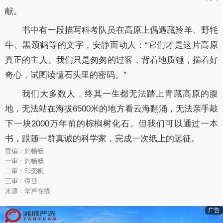
献。
书中有一段描写科考队员在高原上偶遇藏羚羊、野牦
牛、黑颈鹤等的文字，安静而动人：“它们才是这片高原
真正的主人。我们只是匆匆的过客，背着地质锤，揣着好
奇心，试图读懂石头里的密码。”
我们大多数人，终其一生都无法踏上青藏高原的腹
地，无法站在海拔6500米的地方看云海翻涌，无法亲手敲
下一块2000万年前的棕榈树化石。但我们可以通过一本
书，跟随一群真诚的科学家，完成一次纸上的远征。
责编：刘畅畅
一审：刘畅畅
二审：印奕帆
三审：谭登
来源：华声在线
广告