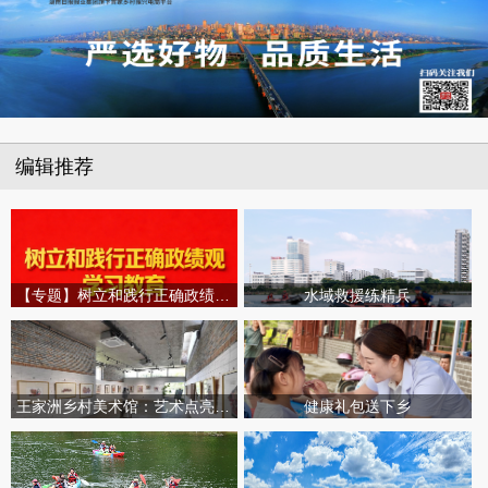
编辑推荐
【专题】树立和践行正确政绩观学习教育
水域救援练精兵
王家洲乡村美术馆：艺术点亮田园乡村
健康礼包送下乡