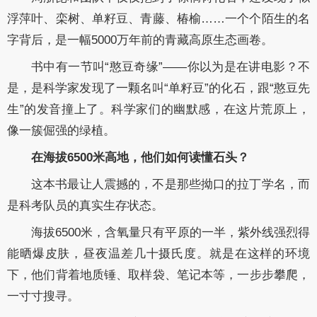
浮萍叶、栾树、单籽豆、青藤、椿榆……一个个陌生的名
字背后，是一幅5000万年前的青藏高原生态画卷。
书中有一节叫“憨豆奇缘”——你以为是在讲电影？不
是，是科学家发现了一颗名叫“单籽豆”的化石，跟“憨豆先
生”的发音撞上了。科学家们的幽默感，在这片荒原上，
像一簇倔强的绿植。
在海拔6500米高地，他们如何读懂石头？
这本书最让人震撼的，不是那些拗口的拉丁学名，而
是科考队员的真实生存状态。
海拔6500米，含氧量只有平原的一半，紫外线强烈得
能晒爆皮肤，昼夜温差几十摄氏度。就是在这样的环境
下，他们背着地质锤、取样袋、笔记本等，一步步攀爬，
一寸寸搜寻。