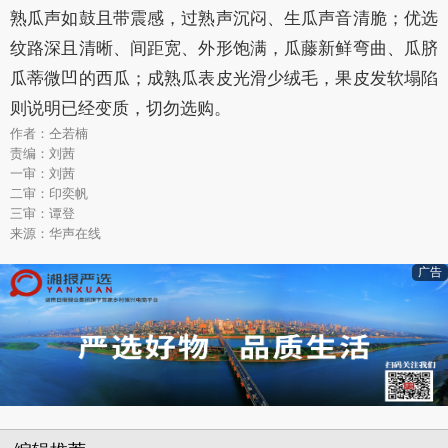
熟瓜声如鼓且带震感，过熟声沉闷、生瓜声音清脆；优选
纹路深且清晰、间距宽、外形饱满，瓜藤新鲜弯曲、瓜脐
瓜蒂微凹的西瓜；成熟瓜表皮光滑少绒毛，果皮发软塌陷
则说明已经变质，切勿选购。
作者：仝若楠
责编：刘茜
一审：刘茜
二审：印奕帆
三审：谭登
来源：华声在线
广告