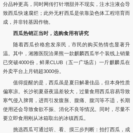
分品种更高，同时网传打针增甜并不现实，注水注液会导
致西瓜快速腐烂；此外无籽西瓜是依靠染色体工程培育而
成，并非转基因作物。
西瓜热销正当时，选购食用有讲究
随着西瓜价格愈发亲民，市民的购买热情也显著升
温。其中，湘雅医院洽果熊一款麒麟西瓜半个装线上销量
已突破4000份，鲜果CLUB（五一广场店）一斤麒麟瓜在
外卖平台上月销超3000份。
值得提醒的是，西瓜虽是夏日解暑佳品，但本身性质
偏寒凉。长沙初夏昼夜温差较大，过量食用西瓜容易导致
寒气侵入脾胃，进而引发腹胀、腹痛、腹泻等不适，长期
使用还会导致食欲不振、消化不良等情况。同时，尽量不
要立即食用刚从冰箱取出的冰镇西瓜。
挑选西瓜可通过听、看、摸三步判断：拍打西瓜，成