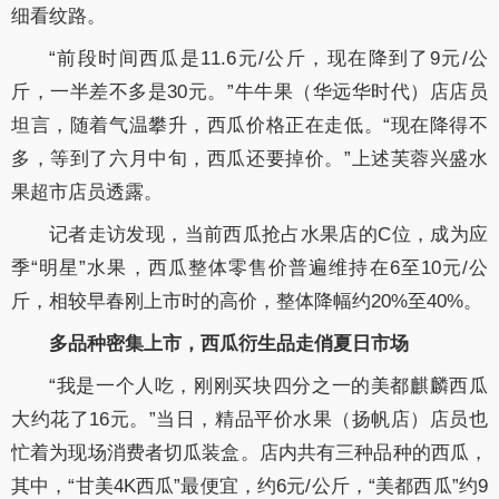
细看纹路。
“前段时间西瓜是11.6元/公斤，现在降到了9元/公
斤，一半差不多是30元。”牛牛果（华远华时代）店店员
坦言，随着气温攀升，西瓜价格正在走低。“现在降得不
多，等到了六月中旬，西瓜还要掉价。”上述芙蓉兴盛水
果超市店员透露。
记者走访发现，当前西瓜抢占水果店的C位，成为应
季“明星”水果，西瓜整体零售价普遍维持在6至10元/公
斤，相较早春刚上市时的高价，整体降幅约20%至40%。
多品种密集上市，西瓜衍生品走俏夏日市场
“我是一个人吃，刚刚买块四分之一的美都麒麟西瓜
大约花了16元。”当日，精品平价水果（扬帆店）店员也
忙着为现场消费者切瓜装盒。店内共有三种品种的西瓜，
其中，“甘美4K西瓜”最便宜，约6元/公斤，“美都西瓜”约9