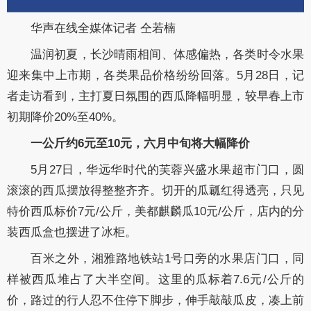
华声在线全媒体记者 仝若楠
温润初夏，长沙晴雨相间、体感偏热，各类时令水果
迎来集中上市期，各类果品价格纷纷回落。5月28日，记
者走访看到，主打夏日氛围的西瓜降幅明显，较早春上市
初期降价20%至40%。
一公斤约6元至10元，六月中旬将大幅降价
5月27日，华远华时代的芙蓉兴盛水果超市门口，圆
滚滚的西瓜摆放得整整齐齐。切开的瓜瓤红得透亮，只见
特价西瓜标价7元/公斤，美都麒麟瓜10元/公斤，店内的分
装西瓜盒也摆进了冰柜。
百米之外，湘雅路地铁站1号口旁的水果店门口，同
样被西瓜堆占了大半空间。这里的瓜标着7.6元/公斤的
价，路过的行人忍不住停下脚步，伸手敲敲瓜皮，凑上前