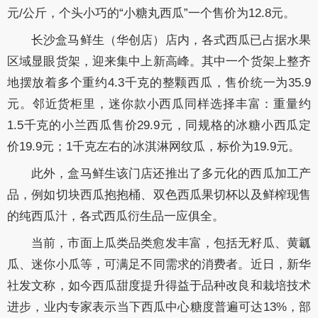
元/公斤，个头小巧的“小糖丸西瓜”一个售价为12.8元。
长沙盒马鲜生（华创店）店内，各式西瓜已占据水果
区域显眼货架，迎来集中上新高峰。其中一个货架上整齐
地摆放着多个重约4.3千克的整颗西瓜，售价统一为35.9
元。邻近货柜里，迷你款小西瓜同样选择丰富：重量约
1.5千克的小兰西瓜售价29.9元，同规格的冰糖小西瓜定
价19.9元；1千克左右的冰淇淋网纹瓜，标价为19.9元。
此外，盒马鲜生该门店还推出了多元化的西瓜加工产
品，例如切块西瓜抱抱桶、双色西瓜果切杯以及鲜榨现售
的纯西瓜汁，各式西瓜衍生品一应俱全。
当前，市面上瓜类品类愈发丰富，包括无籽瓜、黄瓤
瓜、迷你小瓜等，可满足不同需求的消费者。近日，新华
社发文称，如今西瓜甜度提升得益于品种改良和栽培技术
进步，业内专家表示当下西瓜中心糖度普遍可达13%，部