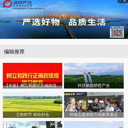
广告
编辑推荐
【专题】树立和践行正确政绩观学习教育
科技赋能脐橙产业
立秋时节 稻谷归仓
外籍志愿者助力张家界暑运