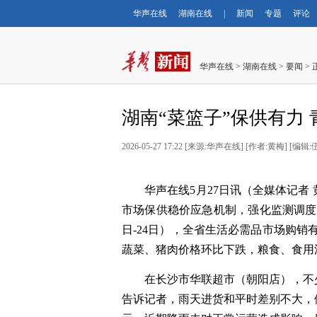
华声在线
湖南在线
|
新闻
专题
评论
华声在线
>
湖南在线
>
要闻
> 
湖南“菜篮子”保供有力
2026-05-27 17:22
[
来源:华声在线
] [
作者:黄梅
] [
编辑:
华声在线
5
月
27
日讯（全媒体记者
市场保供稳价应急机制，强化监测调度
日
-24
日），全省生活必需品市场购销
蔬菜、
猪肉
价格环比下跌，粮食、食用
在长沙市华联超市（朝阳店），不
告诉记者，雨天进货和平时差别不大，