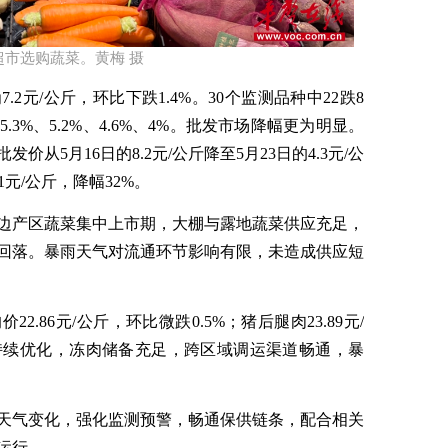
市选购蔬菜。黄梅 摄​
为
7.2
元
/
公斤，环比下跌
1.4%
。
30
个监测品种中
22
跌
8
5.3%
、
5.2%
、
4.6%
、
4%
。
批发市场降幅更为明显。
批发价从
5
月
16
日的
8.2
元
/
公斤降至
5
月
23
日的
4.3
元
/
公
1
元
/
公斤，降幅
32%
。
边产区蔬菜集中上市期，大棚与露地蔬菜供应充足，
回落。暴雨天气对流通环节影响有限，未造成供应短
均价
22.86
元
/
公斤，环比微跌
0.5%
；猪后腿肉
23.89
元
/
持续优化，冻肉储备充足，跨区域调运渠道畅通，暴
天气变化，强化监测预警，畅通保供链条，配合相关
运行。