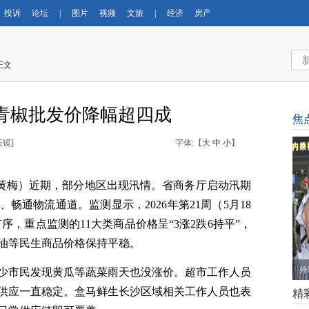
投诉
论坛
|
图片
视频
文旅
|
经济
房产
正文
 青椒批发价降幅超四成
焦
伍镆
]
字体:【
大
中
小
】
 黄梅）近期，部分地区出现汛情。省商务厅启动汛期
、畅通物流通道。监测显示，
2026
年第
21
周（
5
月
18
有序，重点监测的
11
大类商品价格呈“
3
涨
2
跌
6
持平”，
油
等民生商品价格保持平稳。
外
少市民发现黄瓜等蔬菜雨天也没涨价。超市工作人员
供应一直稳定。盒马鲜生长沙区域相关工作人员也表
精