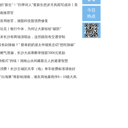
的“新生”！“扫帚诗人”黄新生把岁月风雨写成诗丨美
南推荐官
首周收官，湘股科技股强势修复
论见丨银行午休，为何让大家纷纷“破防”
末长沙有两场演唱会，这些路段有交通管制
没有剁辣椒？” 蔡皋奶奶渥太华领奖念叨“想吃辣椒”
燃气泄漏，长沙大叔果断举报获5000元奖励
烤模式”持续！湖南山水间藏着古人的避暑智慧
消费！长沙主城区共享（电）单车收费标准请收好
“白海豚”将影响湖南，湘东局地暴雨伴8～10级大风