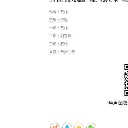
作者：黄梅
责编：伍镆
一审：黄梅
二审：刘玉锋
三审：石伟
来源：华声在线