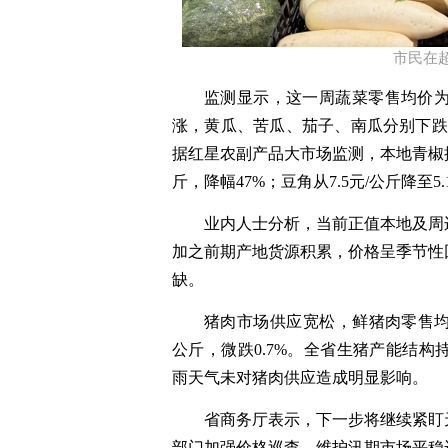
市民在超
监测显示，这一周蔬菜零售均价
涨，黄瓜、苦瓜、茄子、南瓜分别下跌
据红星农副产品大市场监测，本地青椒
斤，降幅
47%
；豆角从
7.5
元
/
公斤降至
5.
业内人士分析，当前正值本地及周
加之前期产地货源积累，价格呈季节性
缺。
猪肉市场供应宽松，鲜猪肉零售
公斤，微跌
0.7%
。全省生猪产能结构
雨天气未对猪肉供应造成明显影响。
省商务厅表示，下一步将继续紧盯
部门加强价格巡查，维护汛期市场平稳