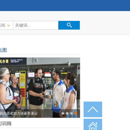
新闻
点图
籍志愿者助力张家界暑运
彩回顾