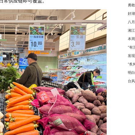
日常供应链即可覆盖。
勇敢
好湖
八月
湘江
本周
“有
发现
“炙
明白
台风