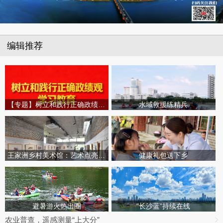
编辑推荐
【专题】树立和践行正确政绩观学习教育
水域救援练精兵
王家洲乡村美术馆：艺术点亮田园乡村
健康礼包送下乡
避暑游火热出圈
“长沙蓝”持续在线
农业普查，遥感测量“上大分”