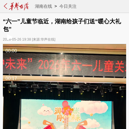
湖南在线
>
今日关注
“六一”儿童节临近，湖南给孩子们送“暖心大礼
包”
2026-05-26 19:38
[来源:华声在线]
00:00
/
00:17