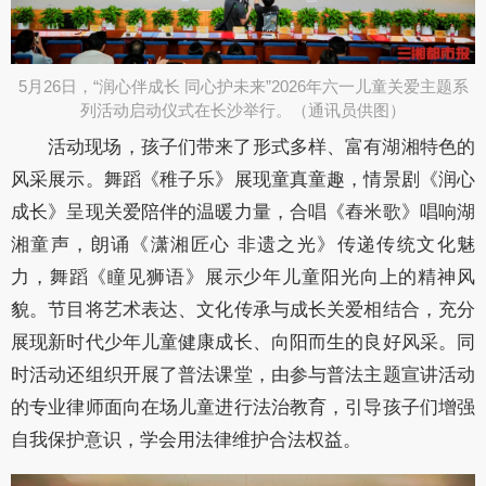
​5月26日，“润心伴成长 同心护未来”2026年六一儿童关爱主题系
列活动启动仪式在长沙举行。（通讯员供图）
活动现场，孩子们带来了形式多样、富有湖湘特色的
风采展示。舞蹈《稚子乐》展现童真童趣，情景剧《润心
成长》呈现关爱陪伴的温暖力量，合唱《舂米歌》唱响湖
湘童声，朗诵《潇湘匠心 非遗之光》传递传统文化魅
力，舞蹈《瞳见狮语》展示少年儿童阳光向上的精神风
貌。节目将艺术表达、文化传承与成长关爱相结合，充分
展现新时代少年儿童健康成长、向阳而生的良好风采。同
时活动还组织开展了普法课堂，由参与普法主题宣讲活动
的专业律师面向在场儿童进行法治教育，引导孩子们增强
自我保护意识，学会用法律维护合法权益。