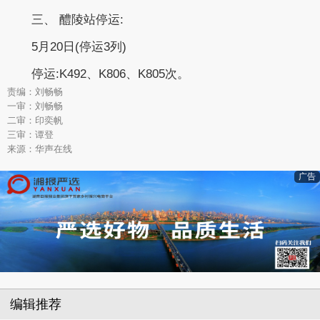
三、 醴陵站停运:
5月20日(停运3列)
停运:K492、K806、K805次。
责编：刘畅畅
一审：刘畅畅
二审：印奕帆
三审：谭登
来源：华声在线
广告
编辑推荐