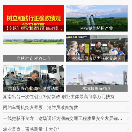
【专题】树立和践行正确政绩观学习教育
科技赋能脐橙产业
立秋时节 稻谷归仓
外籍志愿者助力张家界暑运
培育新兴产业 激活发展动能
水域救援练精兵
湖南出台一次性创业补贴新政 创业主体最高可享万元扶持
网约车司机突发晕厥，消防员破窗施救
一线把脉开良方！这场调研为湖南交通工程质量安全发展锚定方向
农业普查，遥感测量“上大分”