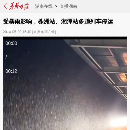
湖南在线
>
直播湖南
受暴雨影响，株洲站、湘潭站多趟列车停运
2026-05-20 15:40
[来源:华声在线]
00:00
/
00:12