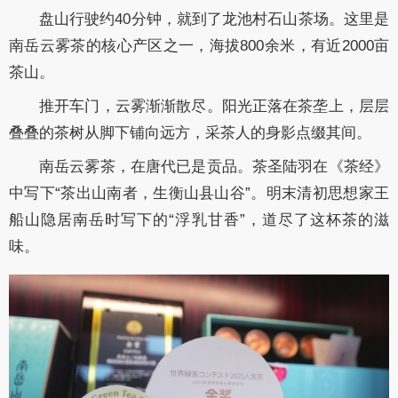
盘山行驶约40分钟，就到了龙池村石山茶场。这里是
南岳云雾茶的核心产区之一，海拔800余米，有近2000亩
茶山。
推开车门，云雾渐渐散尽。阳光正落在茶垄上，层层
叠叠的茶树从脚下铺向远方，采茶人的身影点缀其间。
南岳云雾茶，在唐代已是贡品。茶圣陆羽在《茶经》
中写下“茶出山南者，生衡山县山谷”。明末清初思想家王
船山隐居南岳时写下的“浮乳甘香”，道尽了这杯茶的滋
味。