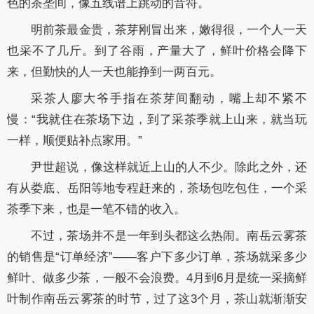
色的茶垄间，像五线谱上跳动的音符。
明前茶最金贵，茶芽刚冒出来，嫩得很，一个人一天
也采不了几斤。到了谷雨，产量大了，鲜叶价格会降下
来，但勤快的人一天也能挣到一两百元。
采茶人廖大爷手指在茶芽间翻动，嘴上却不紧不
慢：“我就住在茶场下边，到了采茶季就上山来，就当玩
一样，顺便贴补点家用。”
尹世超说，像这样就近上山的人不少。除此之外，还
有从娄底、岳阳等地专程赶来的，茶场包吃包住，一个采
茶季下来，也是一笔不错的收入。
不过，茶场并不是一年到头都这么热闹。南岳云雾茶
的销售是“订单经济”——客户下多少订单，茶场就采多少
鲜叶、做多少茶，一般不会浪费。4月到6月是统一采摘鲜
叶制作南岳云雾茶的时节，过了这3个月，茶山就渐渐安