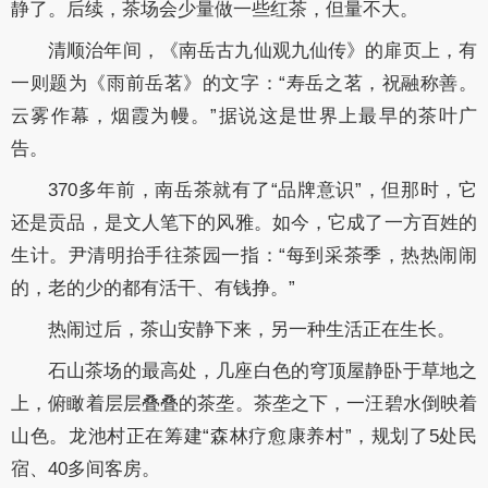
静了。后续，茶场会少量做一些红茶，但量不大。
清顺治年间，《南岳古九仙观九仙传》的扉页上，有
一则题为《雨前岳茗》的文字：“寿岳之茗，祝融称善。
云雾作幕，烟霞为幔。”据说这是世界上最早的茶叶广
告。
370多年前，南岳茶就有了“品牌意识”，但那时，它
还是贡品，是文人笔下的风雅。如今，它成了一方百姓的
生计。尹清明抬手往茶园一指：“每到采茶季，热热闹闹
的，老的少的都有活干、有钱挣。”
热闹过后，茶山安静下来，另一种生活正在生长。
石山茶场的最高处，几座白色的穹顶屋静卧于草地之
上，俯瞰着层层叠叠的茶垄。茶垄之下，一汪碧水倒映着
山色。龙池村正在筹建“森林疗愈康养村”，规划了5处民
宿、40多间客房。