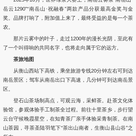
岳云1290”“南岳山·祝融春”两款产品分获最高金奖与金
奖。品牌打响了，附加值上来了，最终受益的是每一个茶
农。
那片云雾中的叶子，走过1200年的漫长光阴，至此有
了一个叫得响的共同名字，也将走向属于它的远方。
茶旅地图
从衡山西站下高铁，乘坐旅游专线20分钟左右可到达
南岳景区；驾车从南岳出口下高速，几分钟可到达南岳景
区。
登石山茶场制高点，可观云海，采鲜茶。赴茶文化体
验馆，参观体验手工制茶全过程。前往十里茶乡，步行望
云台守候晚霞星空，在知青茶厂亲手体验采青制茶。在南
山茶园，寻茶圣陆羽笔下“茶出山南者，生衡山县山谷”之