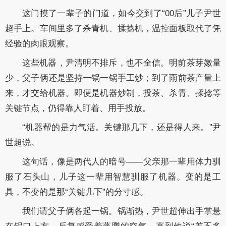
这门摸了一辈子的门道，如今交到了“00后”儿子尹世
超手上。车间里多了杀青机、揉捻机，温控面板取代了凭
经验的肉眼观察。
这些机器，尹清明不排斥，也不全信。明前茶芽嫩量
少，父子俩还是坚持一锅一锅手工炒；到了雨前茶产量上
来，才交给机器。即便是机器炒制，投茶、杀青、揉捻等
关键节点，仍得靠人盯着、用手投放。
“机器帮的是力气活。关键那几下，还是得人来。”尹
世超说。
这句话，像是两代人的暗号——父亲那一辈用体力驯
服了石头山，儿子这一辈用智慧驯服了机器。变的是工
具，不变的是那“关键几下”的分寸感。
我们请父子俩各起一锅。锅渐热，尹世超伸出手掌悬