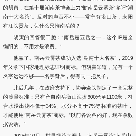
的胡寅，在第十届湖南茶博会上力推“南岳云雾茶”参评“湖
南十大名茶”。反对的声音不小——常宁有塔山茶，耒阳
有江头贡茶，凭什么只推南岳的？
胡寅的回答很干脆：“南岳是五岳之一，这个IP是全
衡阳的，不用才是浪费。”
他赢了。南岳云雾茶成功入选“湖南十大名茶”，2019
年又拿下国家地理标志证明商标。但胡寅知道，光有一个
名字远远不够——名字背后，得有同一把尺子。
此后几年，在政府支持下，协会牵头制定了一套完整
的质量标准：只有产自南岳衡山海拔600米至1100米，符
合水浸出物不低于34%、水分不高于7%等标准的茶叶，
才能使用“南岳云雾茶”商标。“以前各说各的好，现在拿数
据说话。”
2025年10月，世界绿茶大赛上，南岳云雾茶“南岳山·