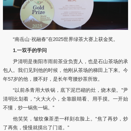
“南岳山·祝融春”在2025世界绿茶大赛上获金奖。
1.一双手的学问
尹清明是衡阳市雨前茶业负责人，也是石山茶场的承
包人。我们见到他的时候，他刚从茶场的梯田上下来。今
年57岁的他，腰不好，是长年弯腰炒茶所致。
“以前杀青用大铁锅，底下泥巴砌的灶，烧木柴。”尹
清明比划着，“火大火小，全靠眼睛看、用手摸。一开始
不懂，炒一锅焦一锅。”
他笑笑，皱纹像茶垄一样刻在脸上。“焦了再炒，炒
了再焦，慢慢就摸出了门道。”