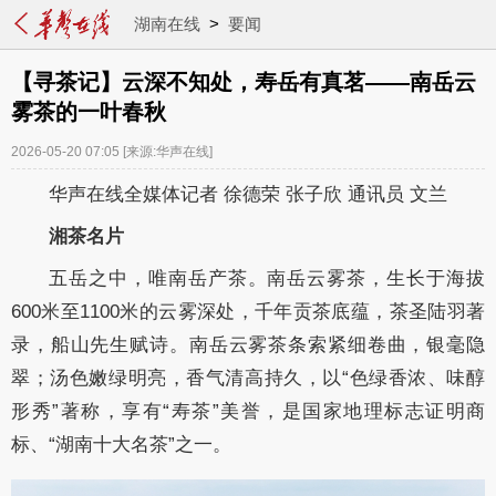
湖南在线
>
要闻
【寻茶记】云深不知处，寿岳有真茗——南岳云
雾茶的一叶春秋
2026-05-20 07:05
[来源:华声在线]
华声在线全媒体记者 徐德荣 张子欣 通讯员 文兰
湘茶名片
五岳之中，唯南岳产茶。南岳云雾茶，生长于海拔
600米至1100米的云雾深处，千年贡茶底蕴，茶圣陆羽著
录，船山先生赋诗。南岳云雾茶条索紧细卷曲，银毫隐
翠；汤色嫩绿明亮，香气清高持久，以“色绿香浓、味醇
形秀”著称，享有“寿茶”美誉，是国家地理标志证明商
标、“湖南十大名茶”之一。