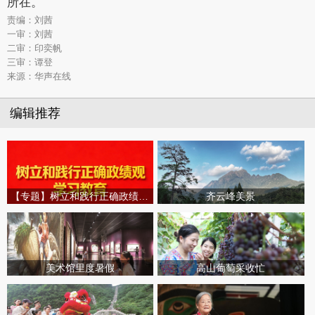
所在。
责编：刘茜
一审：刘茜
二审：印奕帆
三审：谭登
来源：华声在线
编辑推荐
【专题】树立和践行正确政绩观学习教育
齐云峰美景
美术馆里度暑假
高山葡萄采收忙