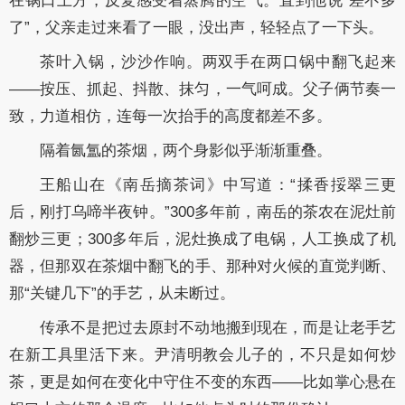
在锅口上方，反复感受着蒸腾的空气。直到他说“差不多
了”，父亲走过来看了一眼，没出声，轻轻点了一下头。
茶叶入锅，沙沙作响。两双手在两口锅中翻飞起来
——按压、抓起、抖散、抹匀，一气呵成。父子俩节奏一
致，力道相仿，连每一次抬手的高度都差不多。
隔着氤氲的茶烟，两个身影似乎渐渐重叠。
王船山在《南岳摘茶词》中写道：“揉香挼翠三更
后，刚打乌啼半夜钟。”300多年前，南岳的茶农在泥灶前
翻炒三更；300多年后，泥灶换成了电锅，人工换成了机
器，但那双在茶烟中翻飞的手、那种对火候的直觉判断、
那“关键几下”的手艺，从未断过。
传承不是把过去原封不动地搬到现在，而是让老手艺
在新工具里活下来。尹清明教会儿子的，不只是如何炒
茶，更是如何在变化中守住不变的东西——比如掌心悬在