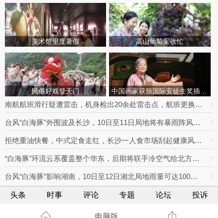
美术馆里度暑假
高山葡萄采收忙
民俗好戏登天门
中国画家获颁国际安徒生奖插画家奖
南航航班滑行疑遭雷击，机身检出20余处雷击点，航班更换飞机延误出行
台风“白海豚”外围波及长沙，10日至11日局地将有暴雨阵风，最高达9级
拒绝重油快餐，中式定食走红，长沙一人食市场刮起健康风｜消费新观察
“白海豚”环流云系覆盖整个华东，后期将联手冷空气给北方制造极端降雨
台风“白海豚”影响湖南，10日至12日湘北局地雨量可达100毫米
头条
时事
评论
专题
论坛
投诉
电脑版