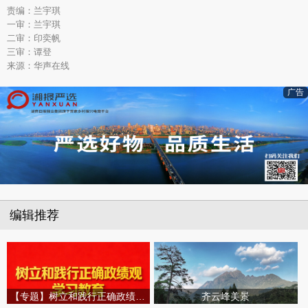
责编：兰宇琪
一审：兰宇琪
二审：印奕帆
三审：谭登
来源：华声在线
广告
编辑推荐
【专题】树立和践行正确政绩观学习教育
齐云峰美景