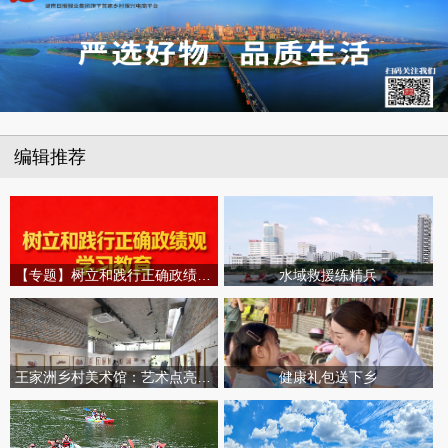
编辑推荐
【专题】树立和践行正确政绩观学习教育
水域救援练精兵
王家洲乡村美术馆：艺术点亮田园乡村
健康礼包送下乡