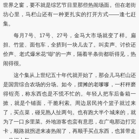
世界之窗，要不就是综艺节目里那些热闹场面。但在老街
坊心里，马栏山还有一种更扎实的打开方式——逢七赶
集。
每月7号、17号、27号，金马大市场就变了样。扁
担、竹篮、面包车，全挤到一块儿去了。叫卖声、讨价还
价声、老式爆米花“嘭”的一声，隔着半条街都听得见，热
闹得很。
这个集从上世纪五十年代就开始了，那会儿马栏山还
是国营综合农场的分场。如今，摆摊的老嗲嗲，一杆秤磨
得锃亮，称东西也是不慌不忙的。年轻人把车后备箱一
掀，就是个铺面，干脆利索。周边居民挎个篮子就过来
了，买点菜，碰见熟人扯两句。也有跑大半个城来的，就
为了一口乡里菜。外地游客也蛮有意思，在广电那边打完
卡，顺路就拐进来凑热闹了，再顺手买点东西，也算带走