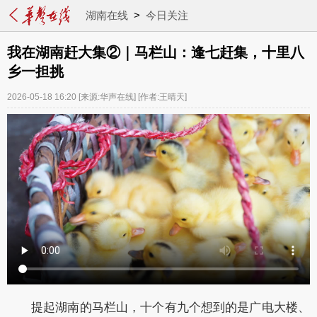
湖南在线
>
今日关注
我在湖南赶大集②｜马栏山：逢七赶集，十里八
乡一担挑
2026-05-18 16:20
[来源:华声在线]
[作者:王晴天]
提起湖南的马栏山，十个有九个想到的是广电大楼、