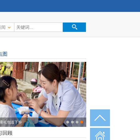
新闻
点图
康礼包送下乡
彩回顾