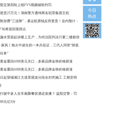
暂定第四轮上线FVS视频辅助判罚
悬赏25万元！湖南警方通缉两名犯罪集团主犯
附加费“三连降”，暑运机票钱反而更贵！业内预计：
下旬将迎回落拐点
漏水受损起诉楼上五户，为何法院判决只要二楼赔偿
·家风丨炮火中诞生的一本兵役证，三代人同答“彻底
任务”
黄金重回4300美元关口，多家品牌金饰价格跟涨
黄金重回4300美元关口，多家品牌金饰价格跟涨
8日起望城湘江大道景观道分段全封闭施工 工期至明
月
行驶中多人在车厢聚餐饮酒还直播？ 益阳交警：罚
000元记3分