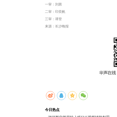
一审：刘茜
二审：印奕帆
三审：谭登
来源：长沙晚报
今日热点