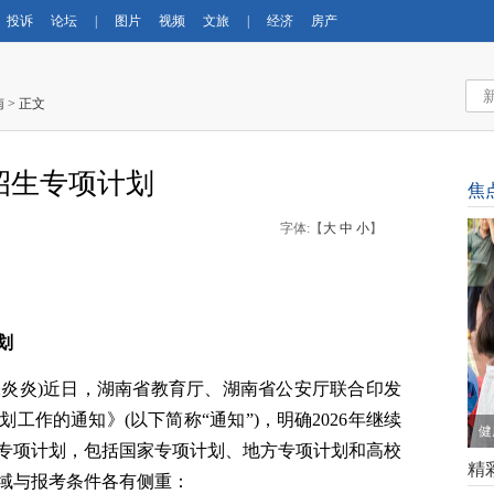
投诉
论坛
|
图片
视频
文旅
|
经济
房产
南
> 正文
招生专项计划
焦
字体:【
大
中
小
】
划
 张炎炎)近日，湖南省教育厅、湖南省公安厅联合印发
划工作的通知》(以下简称“通知”)，明确2026年继续
健
专项计划，包括国家专项计划、地方专项计划和高校
精
域与报考条件各有侧重：