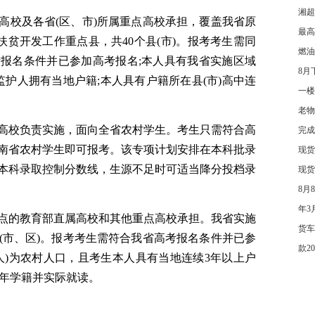
湘超
高校及各省(区、市)所属重点高校承担，覆盖我省原
最高
扶贫开发工作重点县，共40个县(市)。报考考生需同
燃油
考报名条件并已参加高考报名;本人具有我省实施区域
8月
护人拥有当地户籍;本人具有户籍所在县(市)高中连
一楼
老物
高校负责实施，面向全省农村学生。考生只需符合高
完成
南省农村学生即可报考。该专项计划安排在本科批录
现货
本科录取控制分数线，生源不足时可适当降分投档录
现货
8月
年3
点的教育部直属高校和其他重点高校承担。我省实施
货车
(市、区)。报考考生需符合我省高考报名条件并已参
款2
人)为农村人口，且考生本人具有当地连续3年以上户
3年学籍并实际就读。