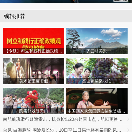
编辑推荐
【专题】树立和践行正确政绩观学习教育
齐云峰美景
美术馆里度暑假
高山葡萄采收忙
民俗好戏登天门
中国画家获颁国际安徒生奖插画家奖
南航航班滑行疑遭雷击，机身检出20余处雷击点，航班更换飞机延误出行
台风“白海豚”外围波及长沙，10日至11日局地将有暴雨阵风，最高达9级