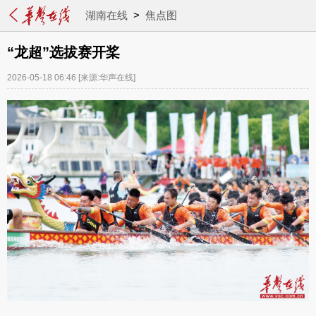
湖南在线
>
焦点图
“龙超”选拔赛开桨
2026-05-18 06:46
[来源:华声在线]