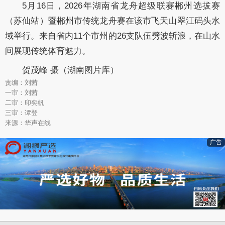
5月16日，2026年湖南省龙舟超级联赛郴州选拔赛
（苏仙站）暨郴州市传统龙舟赛在该市飞天山翠江码头水
域举行。来自省内11个市州的26支队伍劈波斩浪，在山水
间展现传统体育魅力。
贺茂峰 摄（湖南图片库）
责编：刘茜
一审：刘茜
二审：印奕帆
三审：谭登
来源：华声在线
广告