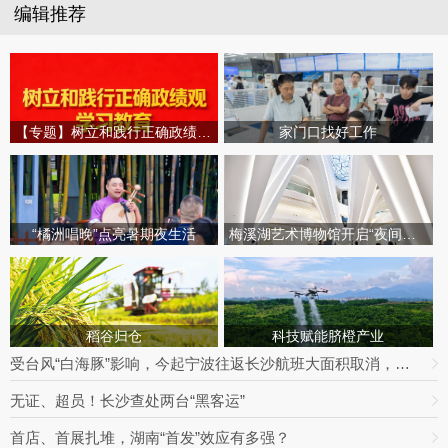
编辑推荐
【专题】树立和践行正确政绩观学习教育
家门口找好工作
“橘洲唱晚”点亮暑期夜生活
梅溪湖艺术博物馆开启“夜间模式”
稻谷归仓
科技赋能脐橙产业
受台风“白海豚”影响，今起宁波往返长沙航班大面积取消，明日19趟次全部停飞｜出行早知道
无证、超员！长沙查处两台“黑客运”
首店、首展扎堆，湖南“首发”效应有多强？