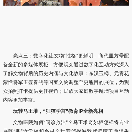
亮点三：数字化让文物“性格”更鲜明。商代皿方罍配
备全新的多媒体展柜，方便观众通过数字化互动方式深入
了解文物背后的历史内涵与文化故事；东汉玉樽、元青花
蒙恬将军玉壶春瓶等国宝文物调整至更醒目的展位，为观
众拍照打卡提供更佳视角；民族大家庭数字魔墙项目互动
内容更加丰富。
玩转马王堆，“狸猫学宫”教育IP全新亮相
文物医院如何“问诊救治”？马王堆奇妙柜怎样将专业
展陈“搬”近学校和乡村？玩着侦探游戏就读懂了西汉生