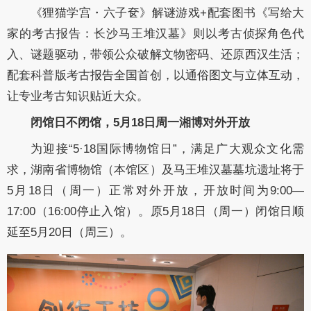
《狸猫学宫・六子奁》解谜游戏+配套图书《写给大
家的考古报告：长沙马王堆汉墓》则以考古侦探角色代
入、谜题驱动，带领公众破解文物密码、还原西汉生活；
配套科普版考古报告全国首创，以通俗图文与立体互动，
让专业考古知识贴近大众。
闭馆日不闭馆，5月18日周一湘博对外开放
为迎接“5·18国际博物馆日”，满足广大观众文化需
求，湖南省博物馆（本馆区）及马王堆汉墓墓坑遗址将于
5月18日（周一）正常对外开放，开放时间为9:00—
17:00（16:00停止入馆）。原5月18日（周一）闭馆日顺
延至5月20日（周三）。