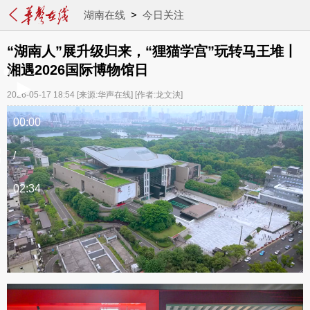
湖南在线
>
今日关注
“湖南人”展升级归来，“狸猫学宫”玩转马王堆丨
湘遇2026国际博物馆日
2026-05-17 18:54
[来源:华声在线]
[作者:龙文泱]
00:00
/
02:34