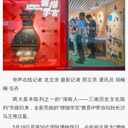
华声在线记者 龙文泱 摄影记者 郭立亮 通讯员 胡楠
楠 伍卉
两大基本陈列之一的“湖南人——三湘历史文化陈
列”升级归来，全新亮相的“狸猫学宫”教育IP带你玩转长沙
马王堆汉墓。
5月18日是第50个国际博物馆日，今年的主题为“博物