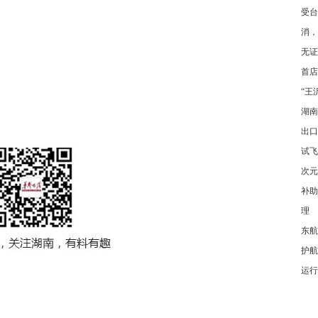
受台
消，
无证
首店
“王
湖南
出口
试飞
次元
补助
理
东航
护航
运行