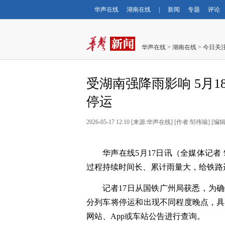
华声在线
湖南在线
|
新闻
专题
评论
华声在线
>
湖南在线
>
今日关
受湖南强降雨影响 5月
停运
2026-05-17 12:10
[
来源:华声在线
] [
作者:邹伟瑜
] [
编辑
华声在线5月17日讯（全媒体记者
过程持续时间长、累计雨量大，给铁路
记者17日从国铁广州局获悉，为确
分列车将停运和出现不同程度晚点，具体
网站、App或车站公告进行查询。