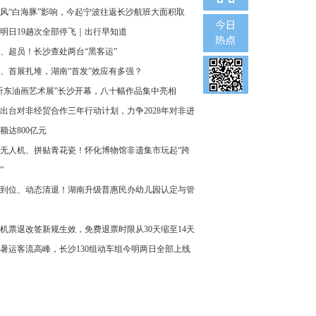
风“白海豚”影响，今起宁波往返长沙航班大面积取
明日19趟次全部停飞｜出行早知道
、超员！长沙查处两台“黑客运”
、首展扎堆，湖南“首发”效应有多强？
沂东油画艺术展”长沙开幕，八十幅作品集中亮相
出台对非经贸合作三年行动计划，力争2028年对非进
额达800亿元
无人机、拼贴青花瓷！怀化博物馆非遗集市玩起“跨
”
到位、动态清退！湖南升级普惠民办幼儿园认定与管
机票退改签新规生效，免费退票时限从30天缩至14天
暑运客流高峰，长沙130组动车组今明两日全部上线