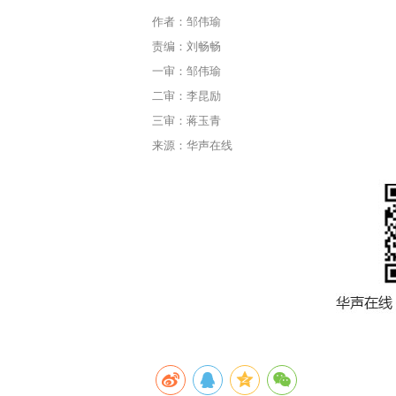
作者：邹伟瑜
责编：刘畅畅
一审：邹伟瑜
二审：李昆励
三审：蒋玉青
来源：华声在线