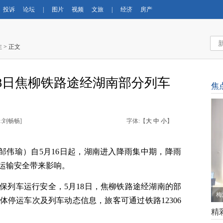
投诉
论坛
|
图片
视频
文旅
|
经济
房产
注
> 正文
18日焦柳铁路途经湖南部分列车
焦
:刘畅畅
]
字体:【
大
中
小
】
 邹伟瑜）自5月16日起，湖南进入降雨集中期，降雨
运输安全带来影响。
保列车运行安全，5月18日，焦柳铁路途经湖南的部
梅
停运车次及列车动态信息，旅客可通过铁路12306
精