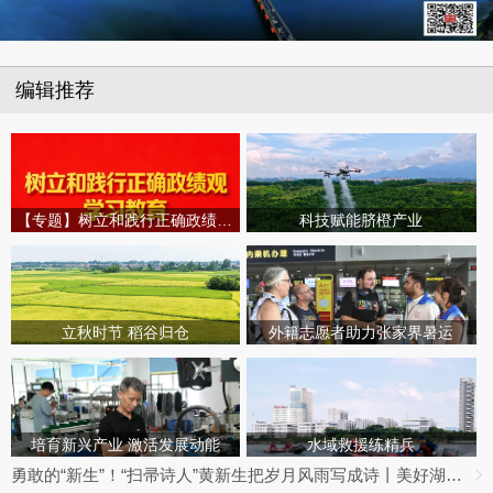
编辑推荐
【专题】树立和践行正确政绩观学习教育
科技赋能脐橙产业
立秋时节 稻谷归仓
外籍志愿者助力张家界暑运
培育新兴产业 激活发展动能
水域救援练精兵
勇敢的“新生”！“扫帚诗人”黄新生把岁月风雨写成诗丨美好湖南推荐官