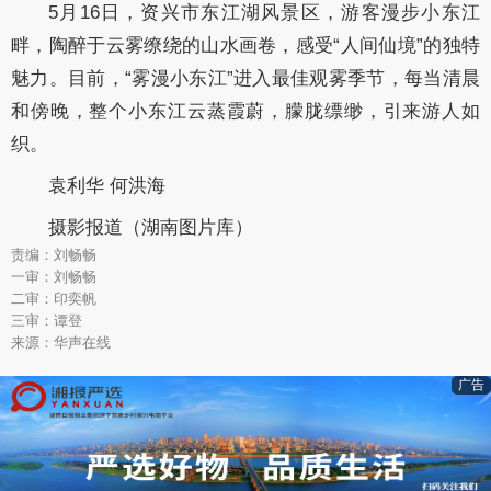
5月16日，资兴市东江湖风景区，游客漫步小东江
畔，陶醉于云雾缭绕的山水画卷，感受“人间仙境”的独特
魅力。目前，“雾漫小东江”进入最佳观雾季节，每当清晨
和傍晚，整个小东江云蒸霞蔚，朦胧缥缈，引来游人如
织。
袁利华 何洪海
摄影报道（湖南图片库）
责编：刘畅畅
一审：刘畅畅
二审：印奕帆
三审：谭登
来源：华声在线
广告