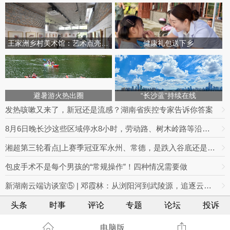
王家洲乡村美术馆：艺术点亮田园乡村
健康礼包送下乡
避暑游火热出圈
“长沙蓝”持续在线
发热咳嗽又来了，新冠还是流感？湖南省疾控专家告诉你答案
8月6日晚长沙这些区域停水8小时，劳动路、树木岭路等沿线住户做好储水
湘超第三轮看点|上赛季冠亚军永州、常德，是跌入谷底还是主场救赎？
包皮手术不是每个男孩的“常规操作”！四种情况需要做
新湖南云端访谈室⑤ | 邓霞林：从浏阳河到武陵源，追逐云海的光影之路
头条
时事
评论
专题
论坛
投诉
电脑版