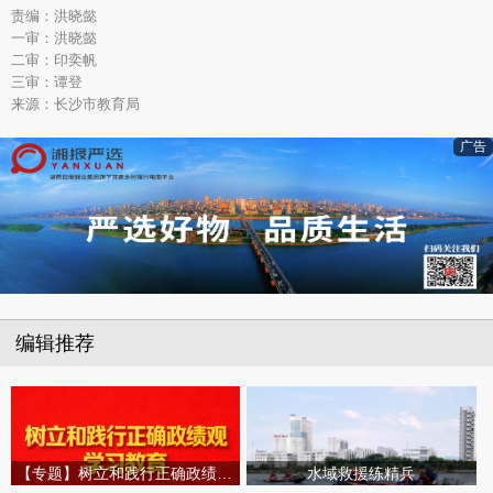
责编：洪晓懿
一审：洪晓懿
二审：印奕帆
三审：谭登
来源：长沙市教育局
广告
编辑推荐
【专题】树立和践行正确政绩观学习教育
水域救援练精兵