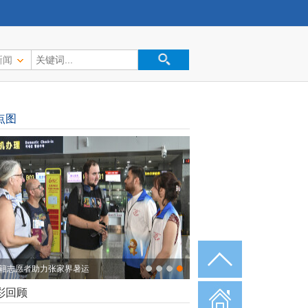
新闻
点图
籍志愿者助力张家界暑运
彩回顾