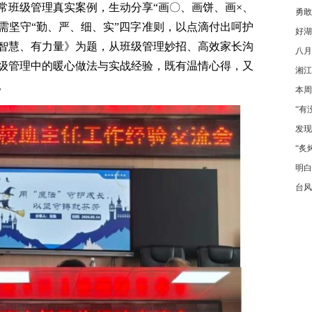
常班级管理真实案例，生动分享“画〇、画饼、画×、
勇敢
需坚守“勤、严、细、实”四字准则，以点滴付出呵护
好湖
智慧、有力量》为题，从班级管理妙招、高效家长沟
八月
级管理中的暖心做法与实战经验，既有温情心得，又
湘江
。
本周
“有
发现
“炙
明白
台风