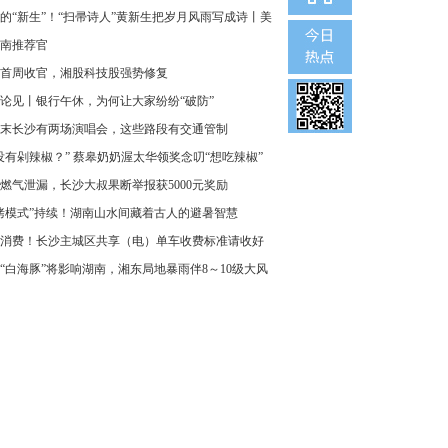
的“新生”！“扫帚诗人”黄新生把岁月风雨写成诗丨美
南推荐官
首周收官，湘股科技股强势修复
论见丨银行午休，为何让大家纷纷“破防”
末长沙有两场演唱会，这些路段有交通管制
没有剁辣椒？” 蔡皋奶奶渥太华领奖念叨“想吃辣椒”
燃气泄漏，长沙大叔果断举报获5000元奖励
烤模式”持续！湖南山水间藏着古人的避暑智慧
消费！长沙主城区共享（电）单车收费标准请收好
“白海豚”将影响湖南，湘东局地暴雨伴8～10级大风