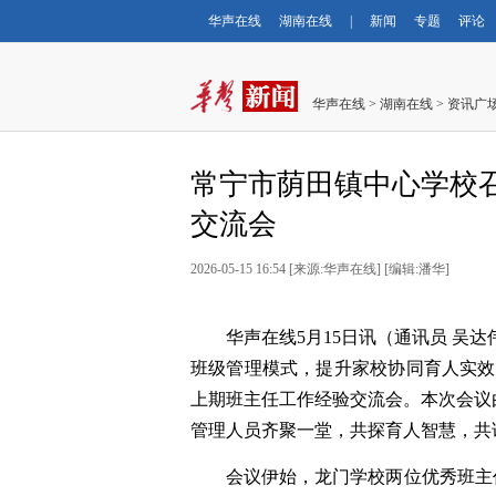
华声在线
湖南在线
|
新闻
专题
评论
华声在线
>
湖南在线
>
资讯广
常宁市荫田镇中心学校召
交流会
2026-05-15 16:54
[
来源:华声在线
] [
编辑:潘华
]
华声在线5月15日讯（通讯员 吴
班级管理模式，提升家校协同育人实效，
上期班主任工作经验交流会。本次会议
管理人员齐聚一堂，共探育人智慧，共
会议伊始，龙门学校两位优秀班主