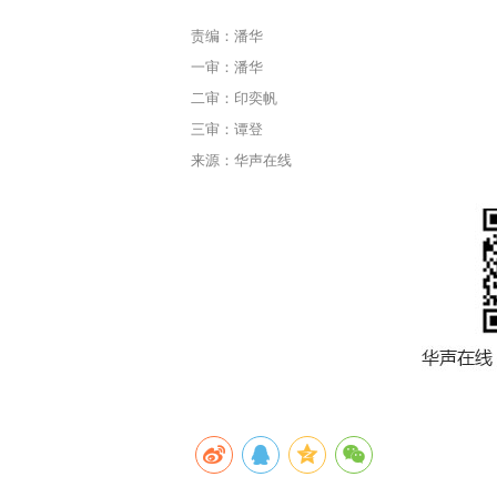
责编：潘华
一审：潘华
二审：印奕帆
三审：谭登
来源：华声在线