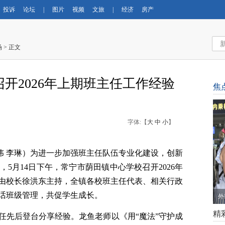
投诉
论坛
|
图片
视频
文旅
|
经济
房产
场
> 正文
开2026年上期班主任工作经验
焦
字体:【
大
中
小
】
达伟 李琳）为进一步加强班主任队伍专业化建设，创新
5月14日下午，常宁市荫田镇中心学校召开2026年
由校长徐洪东主持，全镇各校班主任代表、相关行政
话班级管理，共促学生成长。
外
精
任先后登台分享经验。龙鱼老师以《用“魔法”守护成