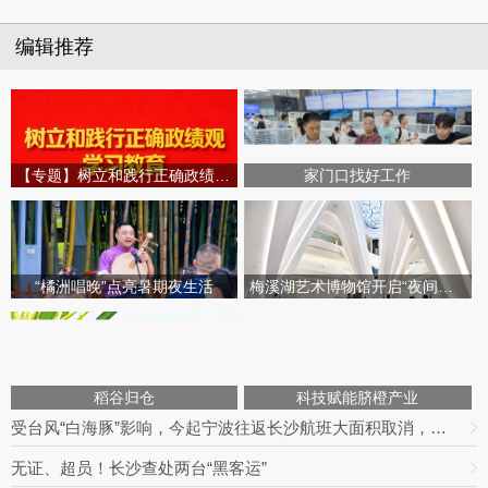
编辑推荐
【专题】树立和践行正确政绩观学习教育
家门口找好工作
“橘洲唱晚”点亮暑期夜生活
梅溪湖艺术博物馆开启“夜间模式”
稻谷归仓
科技赋能脐橙产业
受台风“白海豚”影响，今起宁波往返长沙航班大面积取消，明日19趟次全部停飞｜出行早知道
无证、超员！长沙查处两台“黑客运”