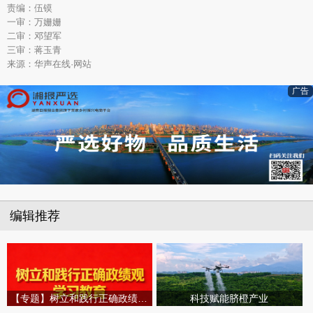
责编：伍镆
一审：万姗姗
二审：邓望军
三审：蒋玉青
来源：华声在线·网站
广告
编辑推荐
【专题】树立和践行正确政绩观学习教育
科技赋能脐橙产业