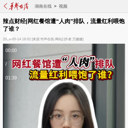
湖南在线
>
视频
辣点财经|网红餐馆遭“人肉”排队，流量红利喂饱
了谁？
2026-05-14 16:02
[来源:华声在线·网站]
[作者:万姗姗]
00:00
/
01:39