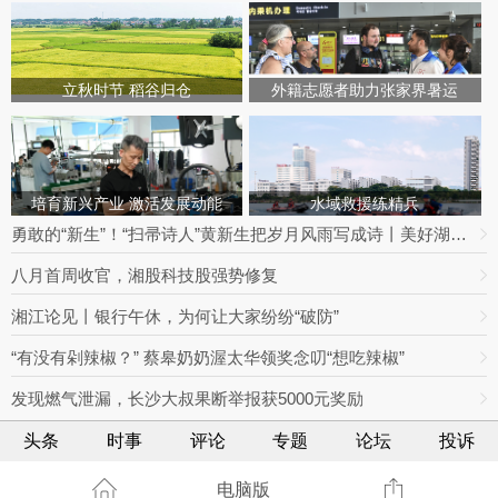
立秋时节 稻谷归仓
外籍志愿者助力张家界暑运
培育新兴产业 激活发展动能
水域救援练精兵
勇敢的“新生”！“扫帚诗人”黄新生把岁月风雨写成诗丨美好湖南推荐官
八月首周收官，湘股科技股强势修复
湘江论见丨银行午休，为何让大家纷纷“破防”
“有没有剁辣椒？” 蔡皋奶奶渥太华领奖念叨“想吃辣椒”
发现燃气泄漏，长沙大叔果断举报获5000元奖励
头条
时事
评论
专题
论坛
投诉
电脑版