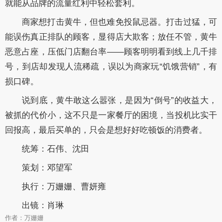
就能从品牌的流量红利中轻松套利。
商家想打击黄牛，但也难免投鼠忌器。打击过猛，可
能误伤真正排队的顾客，显得店大欺客；放任不管，黄牛
恶意占座，压低门店翻台率
——顾客明明看到线上几千排
号，到店却发现人流稀疏，误以为商家玩“饥饿营销”，有
损口碑。
说到底，黄牛敢这么嚣张，是因为
“倒号”的收益大，
被抓的代价小，这不只是一家餐厅的困境，当投机比实干
回报高，最后买单的，只会是想好好吃顿饭的消费者。
统筹：石伟、沈田
策划：邓望军
执行：万姗姗、曹妍雍
出镜：肖琳
作者：万姗姗