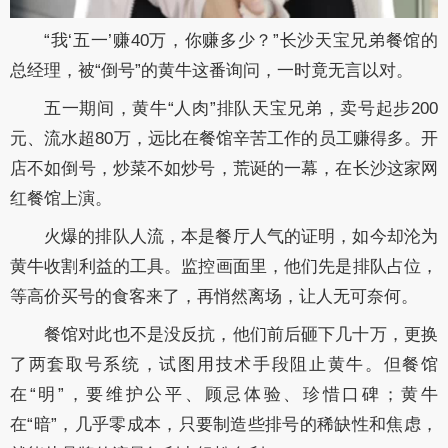
“
我
‘五一’赚40万，你赚多少？”长沙天宝兄弟餐馆的
总经理，被“倒号”的黄牛这番询问，一时竟无言以对。
五一期间，黄牛
“人肉”排队天宝兄弟，卖号起步200
元、流水超80万，远比在餐馆辛苦工作的员工赚得多。开
店不如倒号，炒菜不如炒号，荒诞的一幕，在长沙这家网
红餐馆上演。
火爆的排队人流，本是餐厅人气的证明，如今却沦为
黄牛收割利益的工具。监控画面里，他们先是排队占位，
等高价买号的食客来了，再悄然离场，让人无可奈何。
餐馆对此也不是没反抗，他们前后砸下几十万，更换
了两套取号系统，试图用技术手段阻止黄牛。但餐馆
在
“明”，要维护公平、顾忌体验、珍惜口碑；黄牛
在“暗”，几乎零成本，只要制造些排号的稀缺性和焦虑，