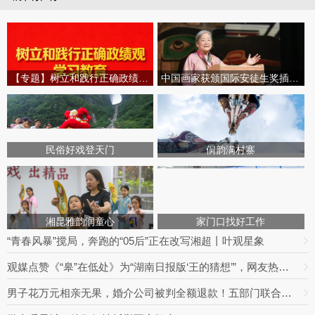
【专题】树立和践行正确政绩观学习教育
中国画家获颁国际安徒生奖插画家奖
民俗好戏登天门
侗韵满村寨
湘昆雅韵润童心
家门口找好工作
“青春风暴”搅局，奔跑的“05后”正在改写湘超丨叶观星象
观媒点赞《“皋”在低处》为“湖南日报版‘王的猜想’”，网友热议：党报头版可以这么起标题
男子花万元相亲无果，婚介公司被判全额退款！五部门联合整治婚介七大乱象