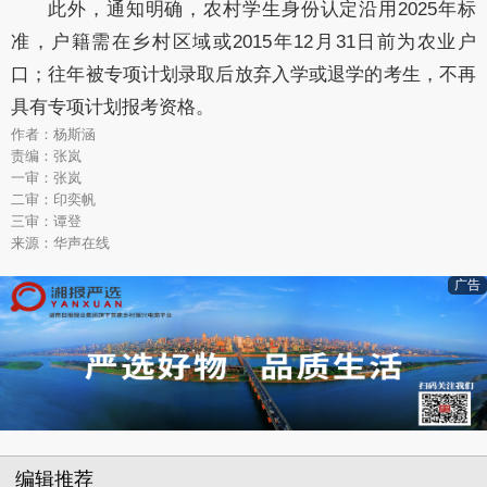
此外，通知明确，农村学生身份认定沿用2025年标
准，户籍需在乡村区域或2015年12月31日前为农业户
口；往年被专项计划录取后放弃入学或退学的考生，不再
具有专项计划报考资格。
作者：杨斯涵
责编：张岚
一审：张岚
二审：印奕帆
三审：谭登
来源：华声在线
广告
编辑推荐