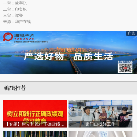
一审：兰宇琪
二审：印奕帆
三审：谭登
来源：华声在线
广告
编辑推荐
【专题】树立和践行正确政绩观学习教育
家门口找好工作