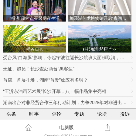
“橘洲唱晚”点亮暑期夜生活
梅溪湖艺术博物馆开启“夜间模式”
稻谷归仓
科技赋能脐橙产业
受台风“白海豚”影响，今起宁波往返长沙航班大面积取消，明日19趟次全部停飞｜出行早知道
无证、超员！长沙查处两台“黑客运”
首店、首展扎堆，湖南“首发”效应有多强？
“王沂东油画艺术展”长沙开幕，八十幅作品集中亮相
湖南出台对非经贸合作三年行动计划，力争2028年对非进出口额达800亿元
头条
时事
评论
专题
论坛
投诉
电脑版